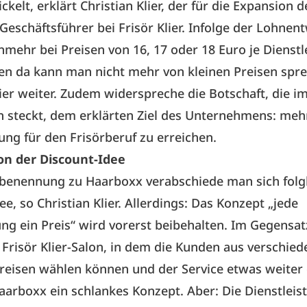
kelt, erklärt Christian Klier, der für die Expansion 
Geschäfts­führer bei Frisör Klier. Infolge der Lohnen
nmehr bei Preisen von 16, 17 oder 18 Euro je Dienstl
 da kann man nicht mehr von kleinen Preisen spre
lier weiter. Zudem widerspreche die Botschaft, die i
 steckt, dem erklärten Ziel des Unternehmens: meh
ng für den Frisörberuf zu erreichen.
on der Discount-Idee
benennung zu Haarboxx verabschiede man sich folgl
ee, so Christian Klier. Allerdings: Das Konzept „jede
ung ein Preis“ wird vorerst beibehalten. Im Gegensa
 Frisör Klier-Salon, in dem die Kunden aus verschie
reisen wählen können und der Service etwas weiter g
Haarboxx ein schlankes Konzept. Aber: Die Dienstleist