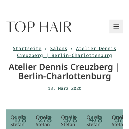
Zum
Inhalt
springen
Startseite
/
Salons
/
Atelier Dennis
Creuzberg | Berlin-Charlottenburg
Atelier Dennis Creuzberg |
Berlin-Charlottenburg
13. März 2020
1/8
2/8
3/8
4/8
5/8
Quelle
Quelle
Quelle
Quelle
Quelle
Stefan
Stefan
Stefan
Stefan
Stefan