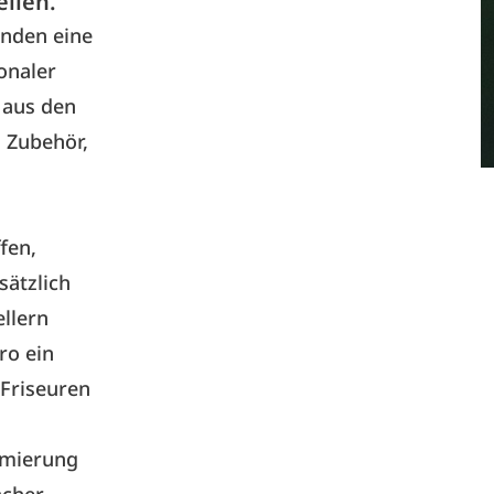
llen.
unden eine
onaler
 aus den
 Zubehör,
fen,
ätzlich
llern
ro ein
 Friseuren
imierung