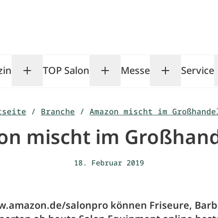
zin
TOP Salon
Messe
Service
Toggle Magazin submenu
Toggle TOP Salon subm
Toggle Me
tseite
/
Branche
/
Amazon mischt im Großhande
n mischt im Großhand
18. Februar 2019
.amazon.de/salonpro können Friseure, Barb