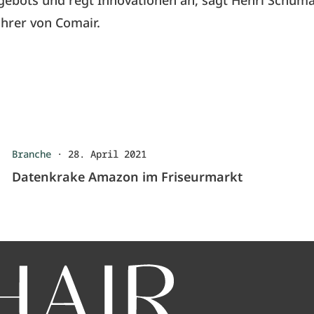
ebots und regt Innovationen an, sagt Henri Schuma
ührer von
Comair
.
Branche
·
28. April 2021
Datenkrake Amazon im Friseurmarkt