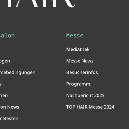
Salon
Messe
Mediathek
ogen
Messe News
hmebedingungen
Besucherinfos
s
Programm
rien
Nachbericht 2025
lon News
TOP HAIR Messe 2024
r Besten