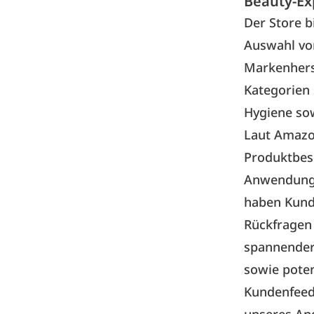
Beauty-Ex
Der
Store
b
Auswahl von
Markenherst
Kategorien
Hygiene so
Laut Amazon
Produktbesc
Anwendungs
haben Kund
Rückfragen 
spannender 
sowie poten
Kundenfeedb