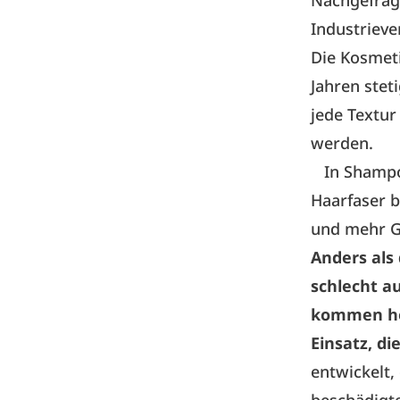
Nachgefragt
Industrieve
Die Kosmeti
Jahren stet
jede Textur
werden.
In Shampoos
Haarfaser b
und mehr G
Anders als 
schlecht a
kommen heu
Einsatz, di
entwickelt,