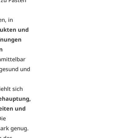
 zu Pasten
n, in
dukten und
ffnungen
en
mittelbar
 gesund und
ehlt sich
Behauptung,
eiten und
Die
stark genug.