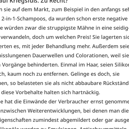
auf Kriegsfuß. Zu Recht?
sie auf dem Markt, zum Beispiel in den anfangs se
 2-in-1-Schampoos, da wurden schon erste negativ
one würden zwar die struppigste Mähne in eine seidi
verwandeln, doch um welchen Preis! Sie lagerten s
rten es, mit jeder Behandlung mehr. Außerdem seie
isslungenen Dauerwellen und Colorationen, weil sie
Vorgänge behinderten. Einmal im Haar, seien Silikon
ch, kaum noch zu entfernen. Gelinge es doch, sie
n, so belasteten sie als nicht abbaubare Rückständ
 diese Vorbehalte halten sich hartnäckig.
rie hat die Einwände der Verbraucher ernst genomm
inzwischen Weiterentwicklungen, bei denen man die
Eigenschaften zumindest abgemildert oder gar ausge