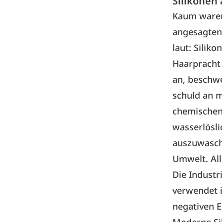
Silikonen 
Kaum waren 
angesagten
laut: Silik
Haarpracht 
an, beschwe
schuld an m
chemischen 
wasserlösli
auszuwasche
Umwelt. All
Die Indust
verwendet 
negativen 