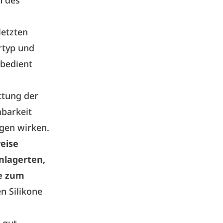
n des
letzten
rtyp und
 bedient
ttung der
mbarkeit
gen wirken.
weise
nlagerten,
ne zum
 Silikone