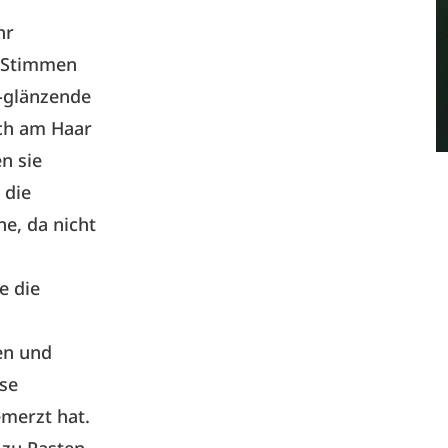
hr
e Stimmen
g-glänzende
ich am Haar
n sie
 die
e, da nicht
e die
en und
se
merzt hat.