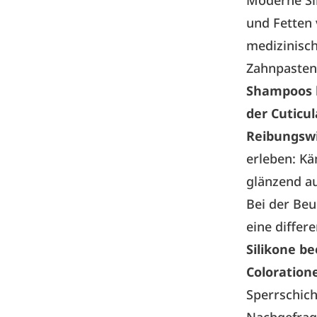
Moderne Si
und Fetten 
medizinisch
Zahnpasten 
Shampoos h
der Cuticul
Reibungswi
erleben: Kä
glänzend au
Bei der Beu
eine differ
Silikone b
Coloration
Sperrschich