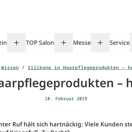
zin
TOP Salon
Messe
Service
Toggle Magazin submenu
Toggle TOP Salon subm
Toggle Me
Wissen
/
Silikone in Haarpflegeprodukten – h
Haarpflegeprodukten – h
18. Februar 2019
hter Ruf hält sich hartnäckig: Viele Kunden s