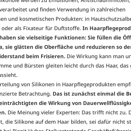
likonöle werden zu Emulsionen, Antischaummitteln,
verarbeitet und finden Verwendung in zahlreichen
en und kosmetischen Produkten: in Hautschutzsalbe
oder als Fixateur für Duftstoffe.
In Haarpflegepro
aben sie vielseitige Funktionen: Sie füllen die Ö
a, sie glätten die Oberfläche und reduzieren so d
derstand beim Frisieren.
Die Wirkung kann man un
mme und Bürsten gleiten leicht durch das Haar, das
ssieht.
rteilung von Silikonen in Haarpflegeprodukten empfi
enzierte Betrachtung.
Das ist zunächst einmal die 
eeinträchtigten die Wirkung von Dauerwellflüssigk
en.
Die Meinung vieler Experten: Das trifft nicht zu. 
t, die Silikone auf dem Haar bilden, sei dafür nicht 