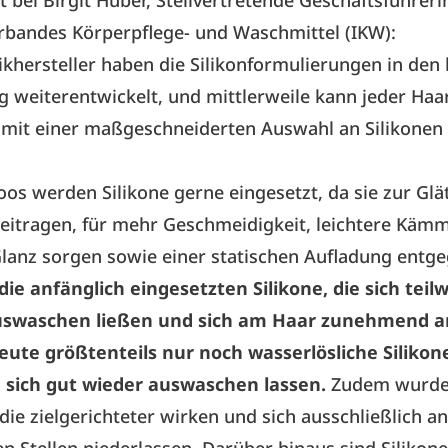
 bei Birgit Huber, Stellvertretende Geschäftsführeri
rbandes Körperpflege- und Waschmittel (IKW):
khersteller haben die Silikonformulierungen in den 
ig weiterentwickelt, und mittlerweile kann jeder Haa
 mit einer maßgeschneiderten Auswahl an Silikonen
 werden Silikone gerne eingesetzt, da sie zur Glä
eitragen, für mehr Geschmeidigkeit, leichtere Käm
lanz sorgen sowie einer statischen Aufladung entge
die anfänglich eingesetzten Silikone, die sich teil
uswaschen ließen und sich am Haar zunehmend a
te größtenteils nur noch wasserlösliche Siliko
e sich gut wieder auswaschen lassen.
Zudem wurden
 die zielgerichteter wirken und sich ausschließlich an