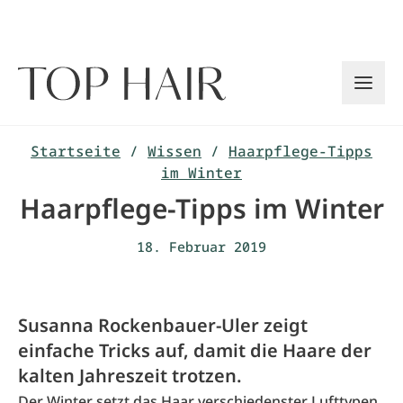
Zum
Inhalt
springen
Startseite
/
Wissen
/
Haarpflege-Tipps
im Winter
Haarpflege-Tipps im Winter
18. Februar 2019
Susanna Rockenbauer-Uler zeigt
einfache Tricks auf, damit die Haare der
kalten Jahreszeit trotzen.
Der Winter setzt das Haar verschiedenster Lufttypen