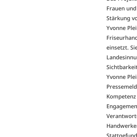
Frauen und 
Stärkung v
Yvonne Plei
Friseurhand
einsetzt. S
Landesinnun
Sichtbarke
Yvonne Ple
Pressemeldu
Kompetenz 
Engagement 
Verantwort
Handwerker
Stattgefund