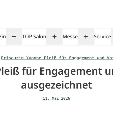
zin
TOP Salon
Messe
Service
Toggle Magazin submenu
Toggle TOP Salon subm
Toggle Me
Friseurin Yvonne Pleiß für Engagement und Vo
Pleiß für Engagement u
ausgezeichnet
11. Mai 2026