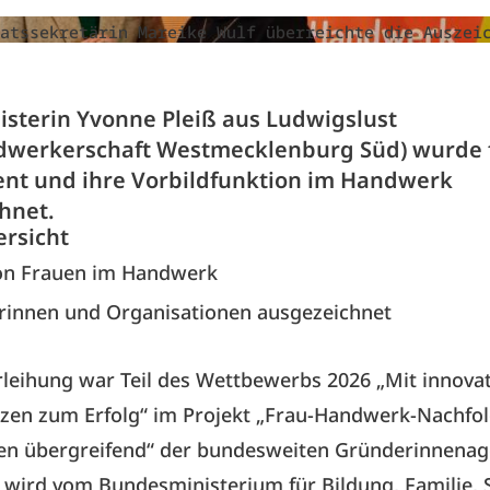
atssekretärin Mareike Wulf überreichte die Auszei
isterin Yvonne Pleiß aus Ludwigslust
dwerkerschaft Westmecklenburg Süd) wurde f
t und ihre Vorbildfunktion im Handwerk
hnet.
ersicht
on Frauen im Handwerk
innen und Organisationen ausgezeichnet
rleihung war Teil des Wettbewerbs 2026 „Mit innova
tzen zum Erfolg“ im Projekt „Frau-Handwerk-Nachfol
en übergreifend“ der bundesweiten Gründerinnenage
 wird vom Bundesministerium für Bildung, Familie, 