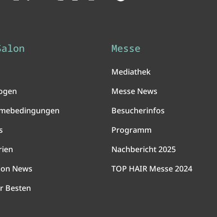
Salon
Messe
Mediathek
ogen
Messe News
hmebedingungen
Besucherinfos
s
Programm
rien
Nachbericht 2025
lon News
TOP HAIR Messe 2024
r Besten