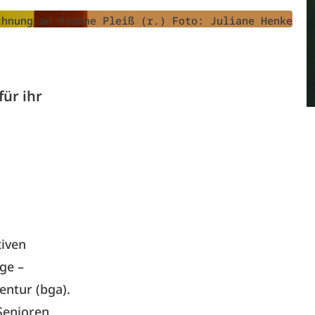
chnung an Yvonne Pleiß (r.) Foto: Juliane Henke
ür ihr
tiven
ge –
ntur (bga).
Senioren,