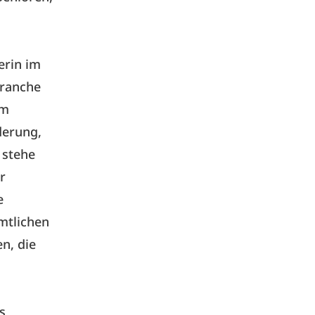
erin im
Branche
im
derung,
 stehe
r
e
mtlichen
n, die
s