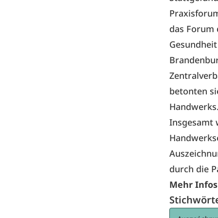
Praxisforu
das Forum d
Gesundheit
Brandenbur
Zentralver
betonten si
Handwerks
Insgesamt 
Handwerksor
Auszeichnu
durch die P
Mehr Infos
Stichwört