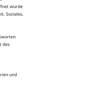
ffnet wurde
t, Soziales,
ußworten
t des
rien und