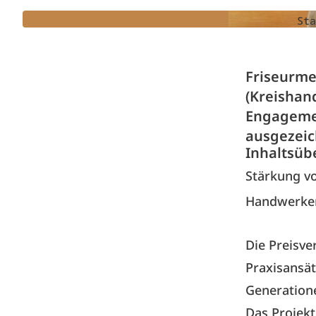
Sta
Friseurme
(Kreishan
Engagemen
ausgezeic
Inhaltsüb
Stärkung v
Handwerker
Die Preisve
Praxisansä
Generation
Das Projekt