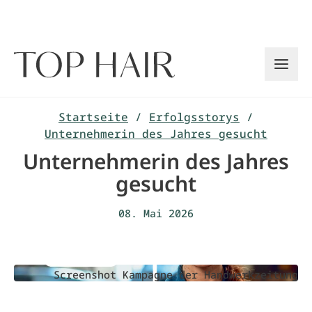
Zum
Inhalt
springen
Startseite
/
Erfolgsstorys
/
Unternehmerin des Jahres gesucht
Unternehmerin des Jahres
gesucht
08. Mai 2026
Screenshot Kampagne der Handwerkzeitung