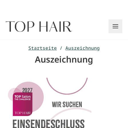
Zum
Inhalt
springen
Startseite
/
Auszeichnung
Auszeichnung