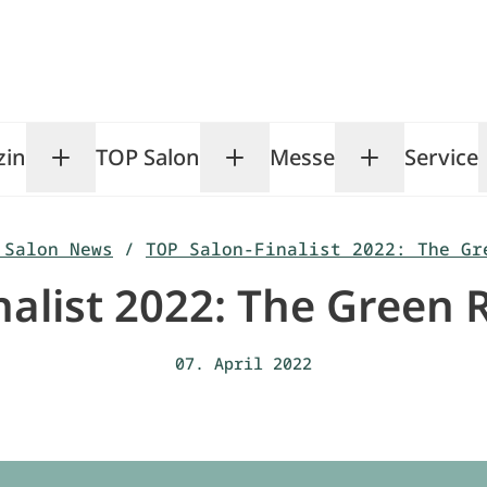
zin
TOP Salon
Messe
Service
Toggle Magazin submenu
Toggle TOP Salon subm
Toggle Me
 Salon News
/
TOP Salon-Finalist 2022: The Gr
nalist 2022: The Green 
07. April 2022