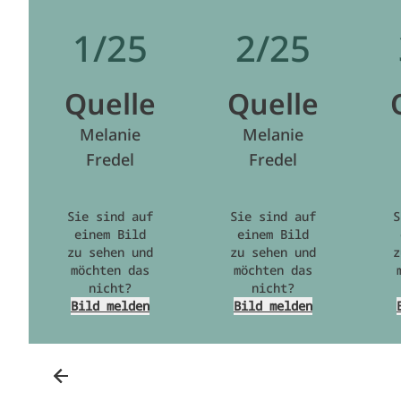
1/25
2/25
Quelle
Quelle
Melanie
Melanie
Fredel
Fredel
Sie sind auf
Sie sind auf
S
einem Bild
einem Bild
zu sehen und
zu sehen und
z
möchten das
möchten das
nicht?
nicht?
Bild melden
Bild melden