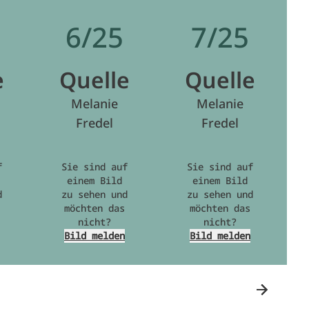
6/25
7/25
e
Quelle
Quelle
Melanie
Melanie
Fredel
Fredel
f
Sie sind auf
Sie sind auf
einem Bild
einem Bild
d
zu sehen und
zu sehen und
möchten das
möchten das
nicht?
nicht?
Bild melden
Bild melden