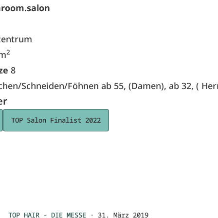
room.salon
zentrum
2
 m
ze
8
hen/Schneiden/Föhnen ab 55, (Damen), ab 32, ( Her
er
TOP Salon Finalist 2022
TOP HAIR - DIE MESSE
·
31. März 2019