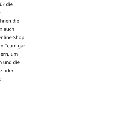
ür die
e
ihnen die
n auch
Online-Shop
im Team gar
uern, um
n und die
e oder
.