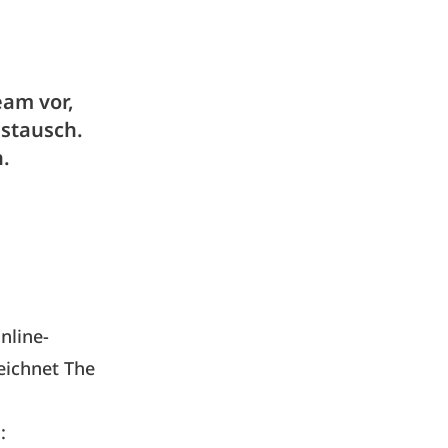
eam vor,
stausch.
.
nline-
eichnet The
: