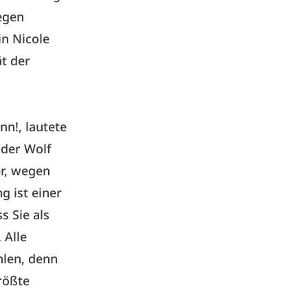
egen
n Nicole
t der
n!, lautete
nder Wolf
er, wegen
g ist einer
s Sie als
 Alle
hlen, denn
rößte