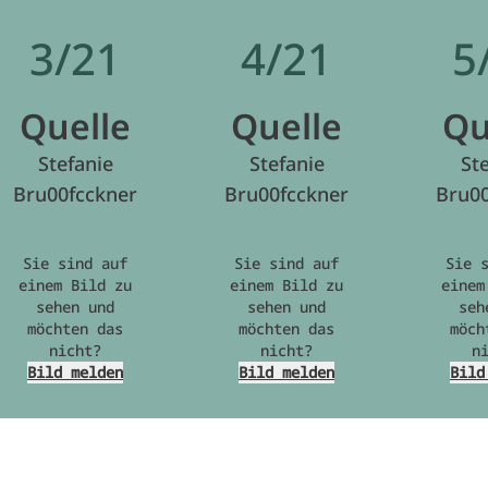
3/21
4/21
5
Quelle
Quelle
Qu
Stefanie
Stefanie
St
Bru00fcckner
Bru00fcckner
Bru00
Sie sind auf
Sie sind auf
Sie 
einem Bild zu
einem Bild zu
einem
sehen und
sehen und
seh
möchten das
möchten das
möch
nicht?
nicht?
n
Bild melden
Bild melden
Bild