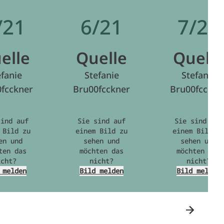
/21
6/21
7/21
elle
Quelle
Quelle
efanie
Stefanie
Stefanie
fcckner
Bru00fcckner
Bru00fcckne
sind auf
Sie sind auf
Sie sind auf
 Bild zu
einem Bild zu
einem Bild z
en und
sehen und
sehen und
ten das
möchten das
möchten das
icht?
nicht?
nicht?
 melden
Bild melden
Bild melden