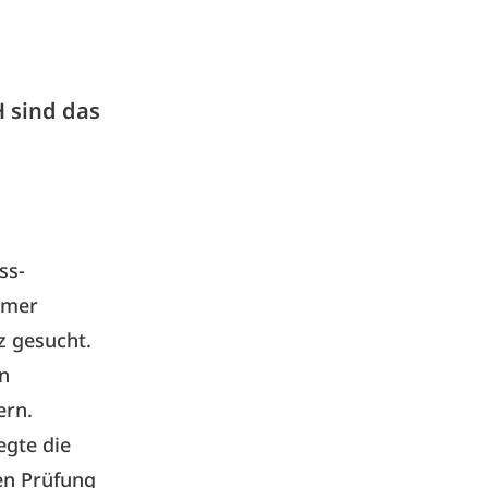
H sind das
ss-
hmer
z gesucht.
on
ern.
egte die
ven Prüfung