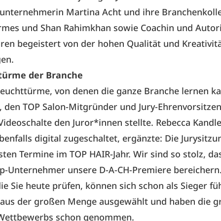
urunternehmerin Martina Acht und ihre Branchenkoll
rmes und Shan Rahimkhan sowie Coachin und Autori
en begeistert von der hohen Qualität und Kreativitä
gen.
türme der Branche
Leuchttürme, von denen die ganze Branche lernen kan
, den TOP Salon-Mitgründer und Jury-Ehrenvorsitze
Videoschalte den Juror*innen stellte. Rebecca Kandl
enfalls digital zugeschaltet, ergänzte: Die Jurysitzun
sten Termine im TOP HAIR-Jahr. Wir sind so stolz, das
op-Unternehmer unsere D-A-CH-Premiere bereichern.
ie Sie heute prüfen, können sich schon als Sieger fü
 aus der großen Menge ausgewählt und haben die g
 Wettbewerbs schon genommen.