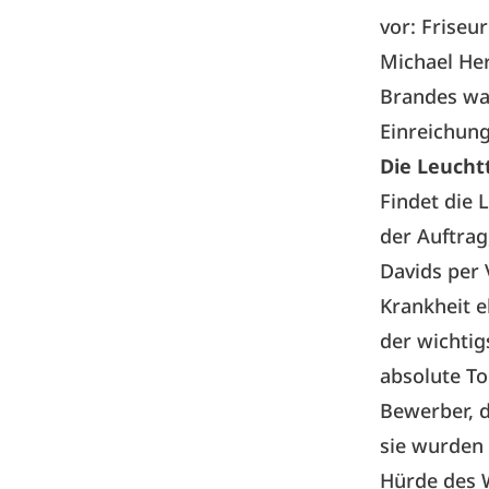
vor: Frise
Michael He
Brandes war
Einreichun
Die Leucht
Findet die 
der Auftrag
Davids per 
Krankheit eb
der wichtig
absolute T
Bewerber, d
sie wurden
Hürde des