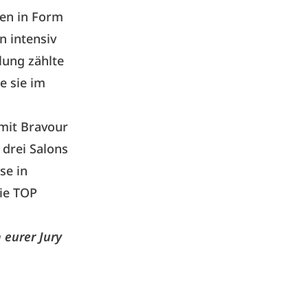
gen in Form
n intensiv
lung zählte
e sie im
mit Bravour
 drei Salons
se in
Die TOP
 eurer Jury