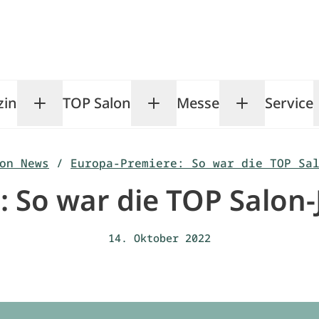
zin
TOP Salon
Messe
Service
Toggle Magazin submenu
Toggle TOP Salon subm
Toggle Me
on News
/
Europa-Premiere: So war die TOP Sa
 So war die TOP Salon-
14. Oktober 2022