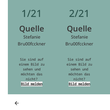
1/21
2/21
Quelle
Quelle
Stefanie
Stefanie
Bru00fcckner
Bru00fcckner
Sie sind auf
Sie sind auf
einem Bild zu
einem Bild zu
sehen und
sehen und
möchten das
möchten das
nicht?
nicht?
Bild melden
Bild melden