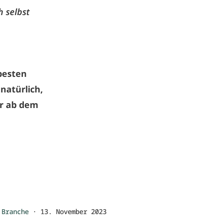
h selbst
 besten
natürlich,
er ab dem
Branche
·
13. November 2023