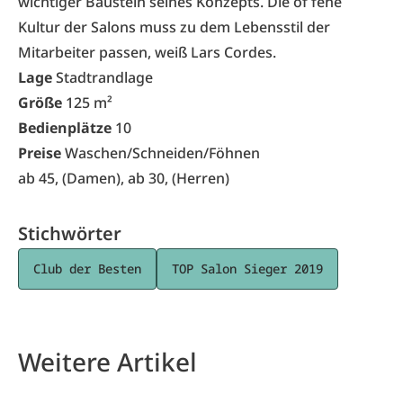
wichtiger Baustein seines Konzepts. Die of fene
Kultur der Salons muss zu dem Lebensstil der
Mitarbeiter passen, weiß Lars Cordes.
Lage
Stadtrandlage
Größe
125 m²
Bedienplätze
10
Preise
Waschen/Schneiden/Föhnen
ab 45, (Damen), ab 30, (Herren)
Stichwörter
Club der Besten
TOP Salon Sieger 2019
Weitere Artikel