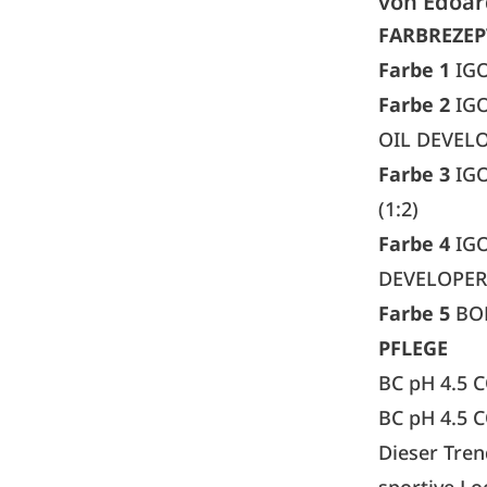
von Edoar
FARBREZE
Farbe 1
IGO
Farbe 2
IGO
OIL DEVELO
Farbe 3
IG
(1:2)
Farbe 4
IGO
DEVELOPER 
Farbe 5
BOL
PFLEGE
BC pH 4.5
BC pH 4.5
Dieser Tren