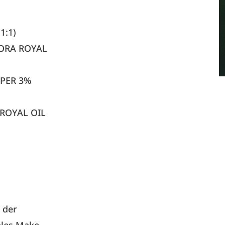
1:1)
GORA ROYAL
OPER 3%
 ROYAL OIL
– der