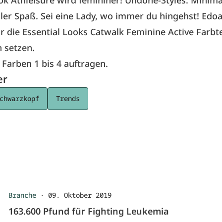
ok Athleisure wird femininer! Undone-Styles. Minim
er Spaß. Sei eine Lady, wo immer du hingehst!
Edoa
ür die
Essential Looks
Catwalk
Feminine Active
Farbte
 setzen.
Farben 1 bis 4 auftragen.
er
chwarzkopf
Trends
Branche
·
09. Oktober 2019
163.600 Pfund für Fighting Leukemia