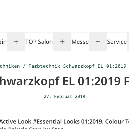
zin
TOP Salon
Messe
Service
Toggle Magazin submenu
Toggle TOP Salon subm
Toggle Me
chniken
/
Farbtechnik Schwarzkopf EL 01:2019
hwarzkopf EL 01:2019 
27. Februar 2019
Active Look #Essential Looks 01:2019. Colour 