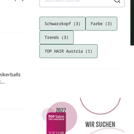
Schwarzkopf (3)
Farbe (3)
Trends (3)
TOP HAIR Austria (1)
ikerballs
ht…