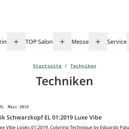
zin
TOP Salon
Messe
Service
Toggle Magazin submenu
Toggle TOP Salon subm
Toggle Me
Startseite
/
Techniken
Techniken
05. März 2019
ik Schwarzkopf EL 01:2019 Luxe Vibe
uxe Vibe Looks 01:2019. Coloring Technique by Edoardo Pal