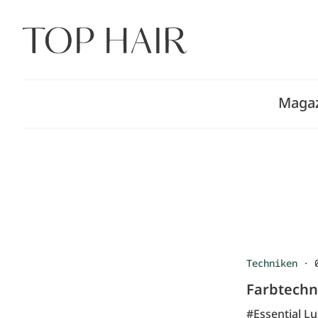
Zum
Inhalt
springen
Maga
Techniken
·
Farbtechn
#Essential L