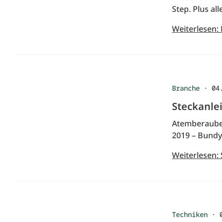
Step. Plus a
Weiterlesen:
Branche
·
04
Steckanle
Atemberauben
2019 – Bundy 
Weiterlesen:
Techniken
·