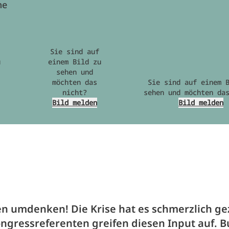
he
Sie sind auf
u
einem Bild zu
sehen und
möchten das
Sie sind auf einem 
nicht?
sehen und möchten da
Bild melden
Bild melden
n umdenken! Die Krise hat es schmerzlich ge
ngressreferenten greifen diesen Input auf. B