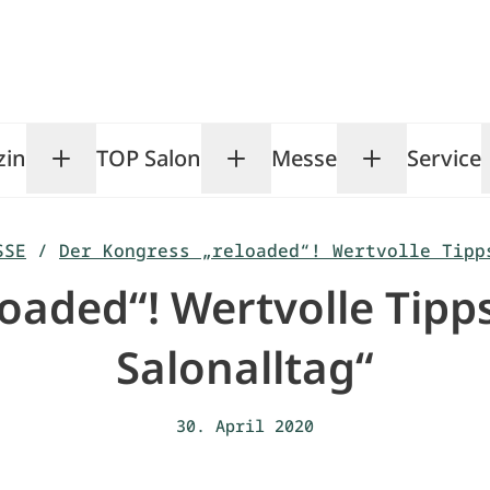
zin
TOP Salon
Messe
Service
Toggle Magazin submenu
Toggle TOP Salon subm
Toggle Me
SSE
/
Der Kongress „reloaded“! Wertvolle Tipp
oaded“! Wertvolle Tipp
Salonalltag“
30. April 2020