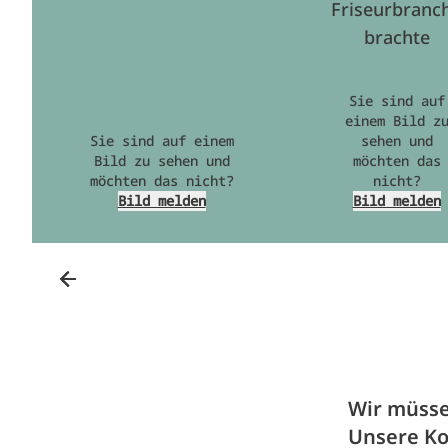
Friseurbranc
brachte
Sie sind auf
einem Bild z
Sie sind auf einem
sehen und
Bild zu sehen und
möchten das
möchten das nicht?
nicht?
Bild melden
Bild melden
Wir müsse
Unsere Ko