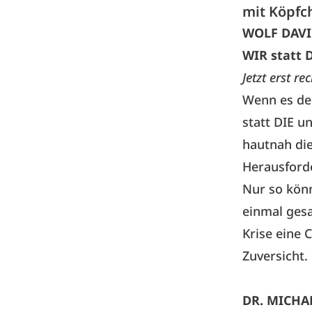
mit Köpfc
WOLF DAVI
WIR statt 
Jetzt erst rec
Wenn es de
statt DIE u
hautnah die
Herausford
Nur so kön
einmal gesa
Krise eine 
Zuversicht.
DR. MICHA