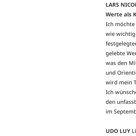
LARS NICO
Werte als 
Ich möchte 
wie wichtig
festgelegte
gelebte Wer
was den Mit
und Orienti
wird mein 
Ich wünsche
den unfassb
im Septemb
UDO LUY
L