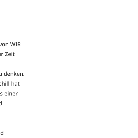
 von WIR
r Zeit
u denken.
hill hat
s einer
d
nd