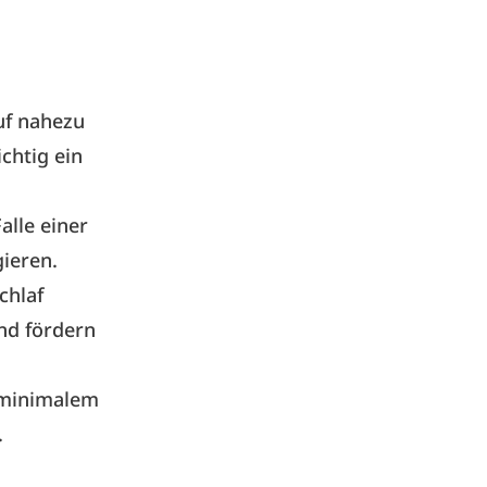
uf nahezu
ichtig ein
alle einer
ieren.
chlaf
nd fördern
i minimalem
.