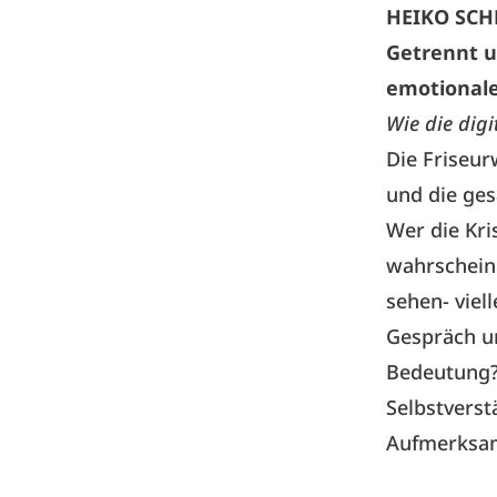
HEIKO SC
Getrennt 
emotionale
Wie die digi
Die Friseur
und die ges
Wer die Kris
wahrscheinl
sehen- viel
Gespräch u
Bedeutung?
Selbstverst
Aufmerksamk