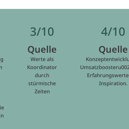
3/10
4/10
Quelle
Quelle
ng
Werte als
Konzeptentwickl
m
Koordinator
Umsatzboosteru002
durch
Erfahrungswerte
stürmische
Inspiration.
Zeiten
ie
in