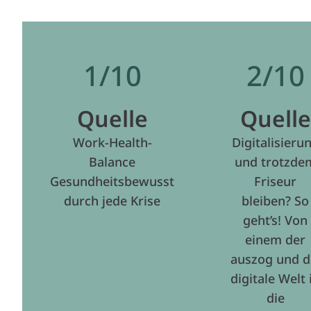
1/10
2/10
Quelle
Quelle
Work-Health-
Digitalisieru
Balance
und trotzde
Gesundheitsbewusst
Friseur
durch jede Krise
bleiben? So
geht’s! Von
einem der
auszog und d
digitale Welt 
die