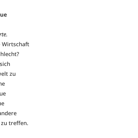
eue
rte.
e Wirtschaft
chlecht?
 sich
elt zu
he
eue
he
 andere
zu treffen.