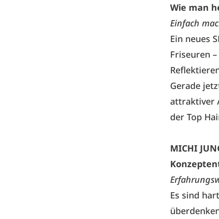
Wie man he
Einfach mac
Ein neues 
Friseuren –
Reflektiere
Gerade jetz
attraktiver
der Top Ha
MICHI JUN
Konzepten
Erfahrungsw
Es sind har
überdenken 