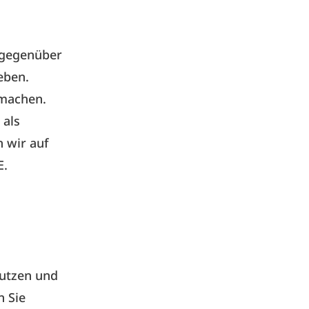
 gegenüber
eben.
 machen.
 als
n wir auf
E.
nutzen und
n Sie