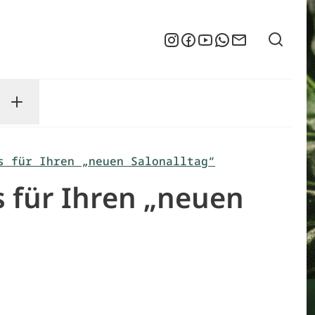
Suche
Instagram
Facebook
YouTube
WhatsApp
Newsletter
enu
sse submenu
Toggle Service submenu
s für Ihren „neuen Salonalltag“
s für Ihren „neuen