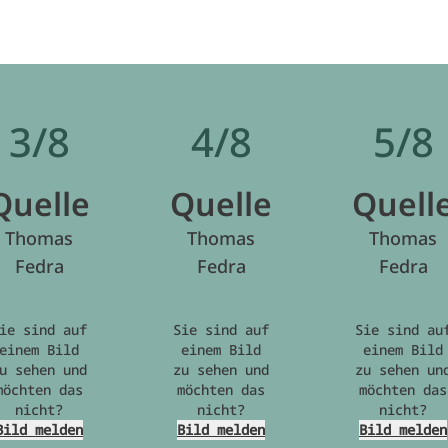
3/8
4/8
5/8
Quelle
Quelle
Quell
Thomas
Thomas
Thomas
Fedra
Fedra
Fedra
ie sind auf
Sie sind auf
Sie sind au
einem Bild
einem Bild
einem Bild
u sehen und
zu sehen und
zu sehen un
möchten das
möchten das
möchten das
nicht?
nicht?
nicht?
Bild melden
Bild melden
Bild melden