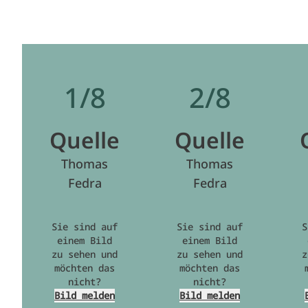
1/8
2/8
Quelle
Quelle
Thomas
Thomas
Fedra
Fedra
Sie sind auf
Sie sind auf
S
einem Bild
einem Bild
zu sehen und
zu sehen und
z
möchten das
möchten das
nicht?
nicht?
Bild melden
Bild melden