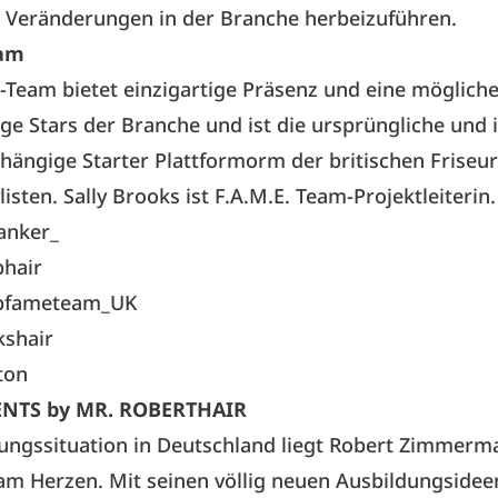
e Veränderungen in der Branche herbeizuführen.
eam
-Team bietet einzigartige Präsenz und eine mögliche
ige Stars der Branche und ist die ursprüngliche un
hängige Starter Plattformorm der britischen Friseu
listen. Sally Brooks ist F.A.M.E. Team-Projektleiterin.
anker_
phair
ipfameteam_UK
kshair
ton
ENTS by MR. ROBERTHAIR
dungssituation in Deutschland liegt Robert Zimmer
am Herzen. Mit seinen völlig neuen Ausbildungsidee