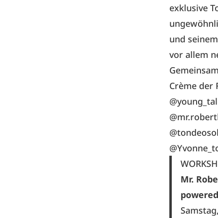
exklusive 
ungewöhnli
und seinem 
vor allem n
Gemeinsame
Crème der 
@young_tal
@mr.robert
@tondeosol
@Yvonne_t
WORKSH
Mr. Robe
powered
Samstag,