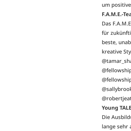
um positiv
F.A.M.E.-T
Das F.A.M.E
für zukünft
beste, unab
kreative Sty
@tamar_sh
@fellowshi
@fellowsh
@sallybroo
@robertjea
Young TAL
Die Ausbil
lange sehr 