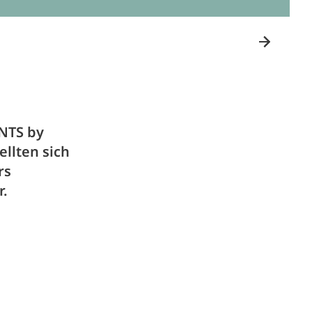
NTS by
llten sich
rs
r.