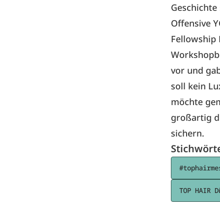
Geschichte
Offensive 
Fellowship
Workshopbü
vor und gab
soll kein L
möchte gem
großartig d
sichern.
Stichwört
#tophairme
TOP HAIR D