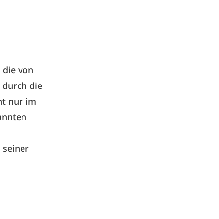
 die von
, durch die
ht nur im
kannten
 seiner