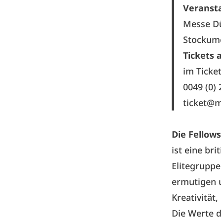
Veranst
Messe D
Stockume
Tickets
im Ticke
0049 (0)
ticket@m
Die Fellow
ist eine bri
Elitegruppe
ermutigen u
Kreativität,
Die Werte d