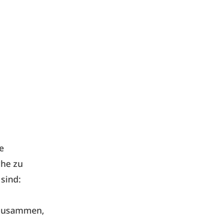
e
che zu
sind:
n zusammen,