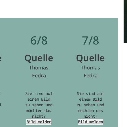
6/8
7/8
e
Quelle
Quelle
Thomas
Thomas
Fedra
Fedra
f
Sie sind auf
Sie sind auf
einem Bild
einem Bild
d
zu sehen und
zu sehen und
möchten das
möchten das
nicht?
nicht?
Bild melden
Bild melden