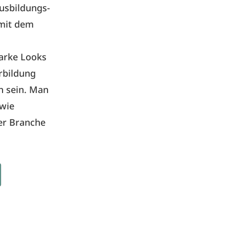
usbildungs-
 mit dem
arke Looks
rbildung
ch sein. Man
 wie
der Branche