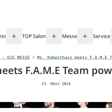
zin
TOP Salon
Messe
Service
Toggle Magazin submenu
Toggle TOP Salon subm
Toggle Me
 - DIE MESSE
/
Mr. Roberthair meets F.A.M.E 
meets F.A.M.E Team p
23. März 2024