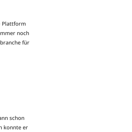
 Plattform
d immer noch
rbranche für
mann schon
n konnte er