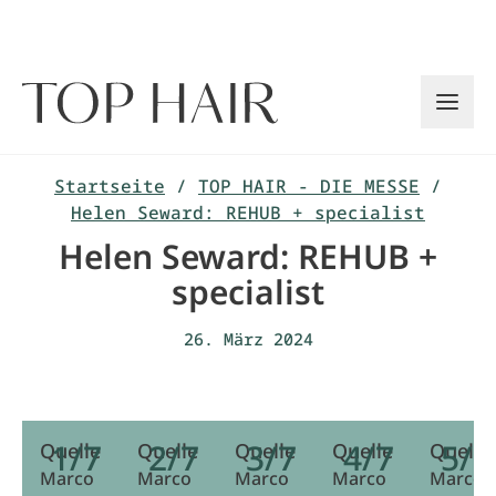
Zum
Inhalt
springen
Startseite
/
TOP HAIR - DIE MESSE
/
Helen Seward: REHUB + specialist
Helen Seward: REHUB +
specialist
26. März 2024
1/7
2/7
3/7
4/7
5/7
Quelle
Quelle
Quelle
Quelle
Quelle
Marco
Marco
Marco
Marco
Marco