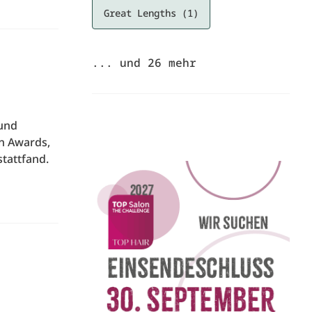
Great Lengths (1)
... und
26
mehr
 und
on Awards,
stattfand.