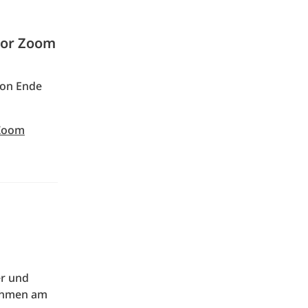
lor Zoom
ion Ende
 Zoom
er und
nehmen am