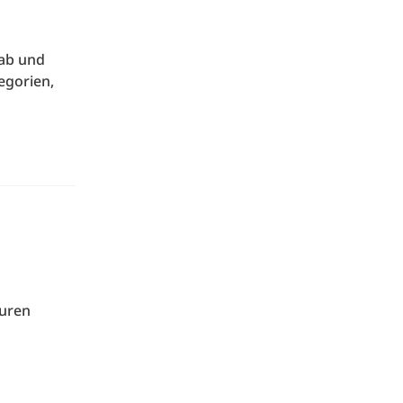
 ab und
egorien,
suren