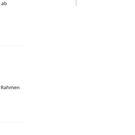
 ab
n
im Rahmen