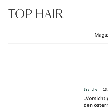
Zum
Inhalt
springen
Maga
Branche
·
13
„Vorsicht
den öster