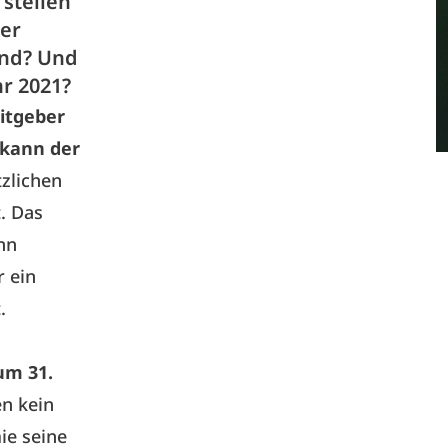
stellen
 er
and? Und
hr 2021?
eitgeber
 kann der
zlichen
. Das
nn
r ein
.
um 31.
en kein
ie seine