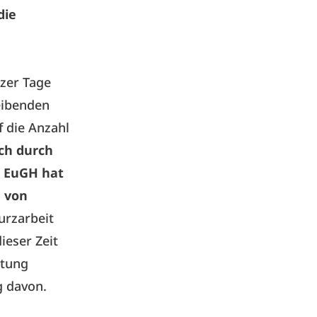
die
nzer Tage
leibenden
f die Anzahl
ch durch
r EuGH hat
g von
urzarbeit
ieser Zeit
stung
g davon.