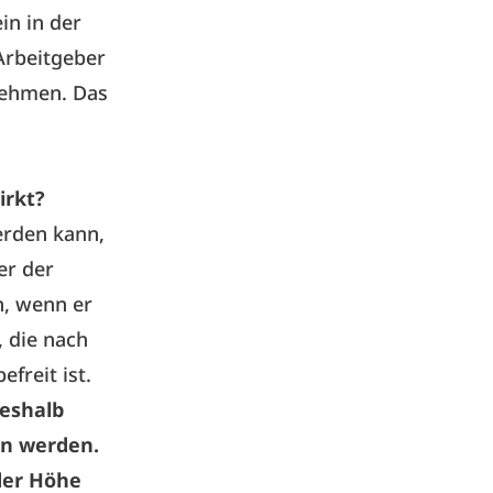
in in der
Arbeitgeber
 nehmen. Das
irkt?
erden kann,
er der
n, wenn er
 die nach
freit ist.
Deshalb
n werden.
der Höhe