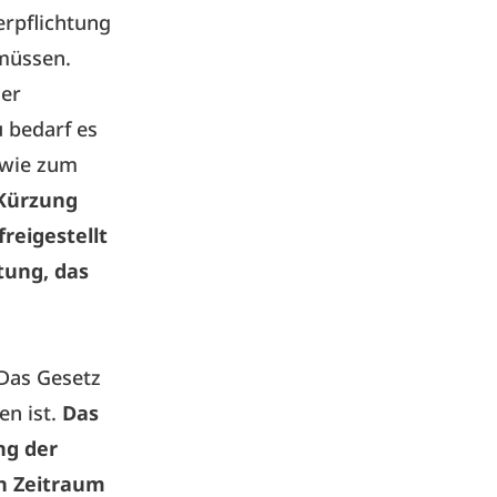
erpflichtung
müssen.
ner
 bedarf es
 wie zum
 Kürzung
reigestellt
htung, das
Das Gesetz
en ist.
Das
ng der
en Zeitraum