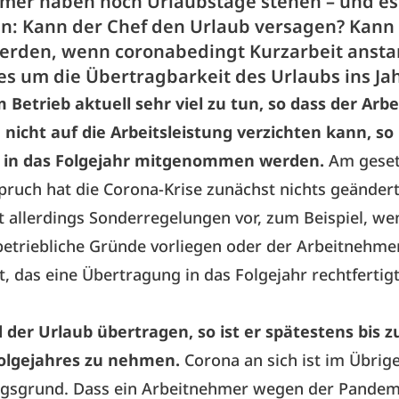
mer haben noch Urlaubstage stehen – und es 
en: Kann der Chef den Urlaub versagen? Kann
erden, wenn coronabedingt Kurzarbeit anst
es um die Übertragbarkeit des Urlaubs ins Ja
m Betrieb aktuell sehr viel zu tun, so dass der Arb
icht auf die Arbeitsleistung verzichten kann, so
 in das Folgejahr mitgenommen werden.
Am geset
ruch hat die Corona-Krise zunächst nichts geändert
t allerdings Sonderregelungen vor, zum Beispiel, we
etriebliche Gründe vorliegen oder der Arbeitnehme
, das eine Übertragung in das Folgejahr rechtfertigt
 der Urlaub übertragen, so ist er spätestens bis z
olgejahres zu nehmen.
Corona an sich ist im Übrig
gsgrund. Dass ein Arbeitnehmer wegen der Pandem