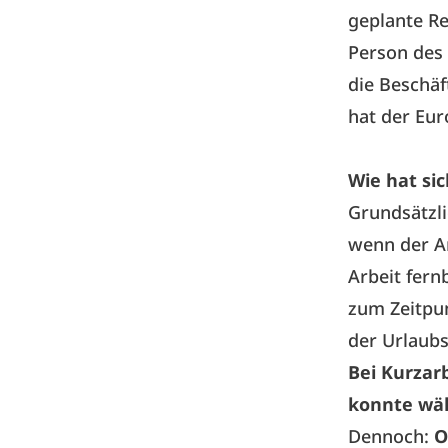
geplante Re
Person des
die Beschäf
hat der Eur
Wie hat si
Grundsätzli
wenn der A
Arbeit fern
zum Zeitpu
der Urlaubs
Bei Kurzarb
konnte wä
Dennoch:
O