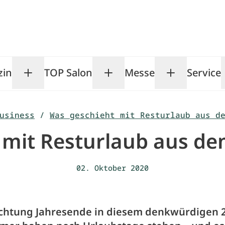
zin
TOP Salon
Messe
Service
Toggle Magazin submenu
Toggle TOP Salon subm
Toggle Me
usiness
/
Was geschieht mit Resturlaub aus d
 mit Resturlaub aus de
02. Oktober 2020
ichtung Jahresende in diesem denkwürdigen 2