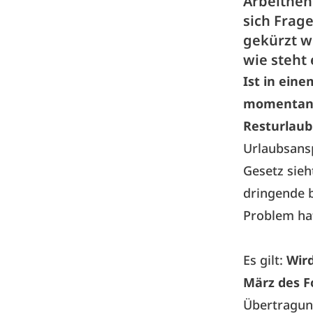
Arbeitneh
sich Frag
gekürzt w
wie steht 
Ist in eine
momentan n
Resturlaub
Urlaubsansp
Gesetz sieh
dringende b
Problem hat
Es gilt:
Wird
März des F
Übertragun