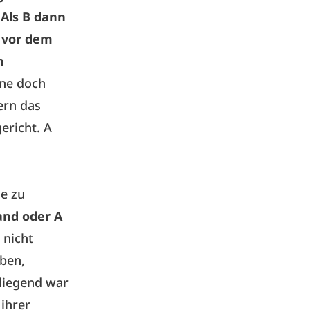
 Als B dann
r vor dem
n
nne doch
ern das
ericht. A
ge zu
and oder A
 nicht
aben,
liegend war
 ihrer