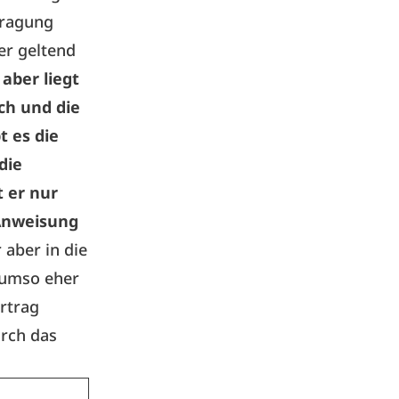
tragung
er geltend
aber liegt
ch und die
t es die
die
t er nur
Anweisung
 aber in die
 umso eher
ertrag
urch das