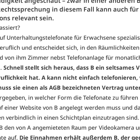
ndigkeit angeschaut – zwar in einer anderen 
Rechtssprechung in diesem Fall kann auch für
ons relevant sein.
assiert?
auf Unterhaltungstelefonate für Erwachsene spezialisi
iberuflich und entscheidet sich, in den Räumlichkeite
d von ihm Zimmer nebst Telefonanlage für monatlic
n.
Schnell stellt sich heraus, dass B ein seltsames 
uflichkeit hat. A kann nicht einfach telefonieren, w
uss sie einen als AGB bezeichneten Vertrag unte
orgegeben, in welcher Form die Telefonate zu führen 
auf einer Website von B angelegt werden muss und da
en verbindlich in einen Schichtplan einzutragen sin
B den von A angemieteten Raum per Videokamera u
ate auf.
Die Einnahmen erhält außerdem B, der ge