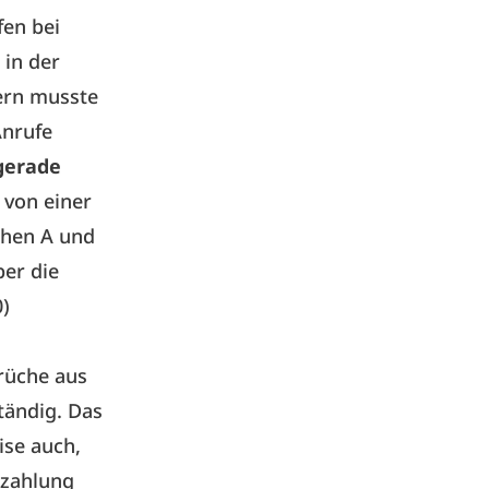
en bei
 in der
dern musste
Anrufe
 gerade
 von einer
schen A und
ber die
0)
rüche aus
tändig. Das
ise auch,
szahlung