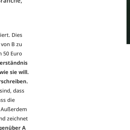
Branche,
ert. Dies
n von B zu
h 50 Euro
Verständnis
ie sie will.
rschreiben.
sind, dass
ss die
d. Außerdem
nd zeichnet
genüber A