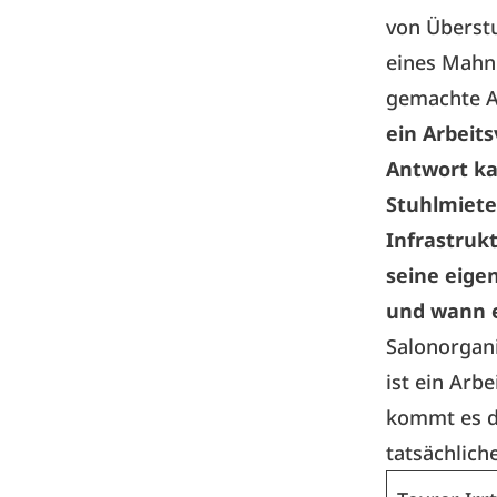
von Überst
eines Mahnb
gemachte A
ein Arbeit
Antwort ka
Stuhlmiete,
Infrastrukt
seine eige
und wann er
Salonorgan
ist ein Arb
kommt es da
tatsächlic