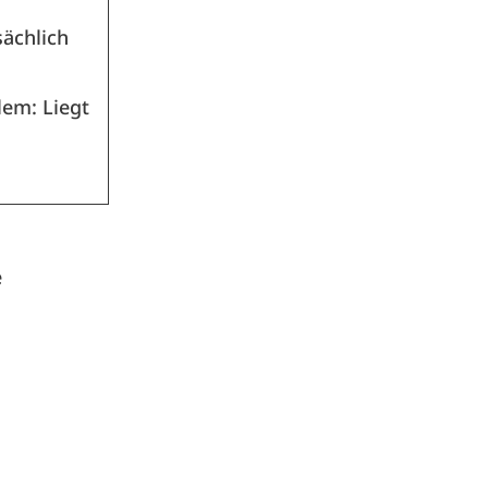
sächlich
lem: Liegt
e