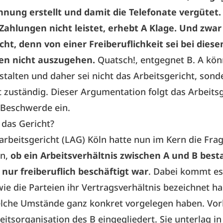
hnung erstellt und damit die Telefonate vergütet.
Zahlungen nicht leistet, erhebt A Klage. Und zwa
cht, denn von einer Freiberuflichkeit sei bei diese
en nicht auszugehen.
Quatsch!, entgegnet B. A kö
gestalten und daher sei nicht das Arbeitsgericht, sond
 zuständig. Dieser Argumentation folgt das Arbeitsg
 Beschwerde ein.
 das Gericht?
rbeitsgericht (LAG) Köln hatte nun im Kern die Fra
en,
ob ein Arbeitsverhältnis zwischen A und B best
 nur freiberuflich beschäftigt war
. Dabei kommt es
wie die Parteien ihr Vertragsverhältnis bezeichnet h
lche Umstände ganz konkret vorgelegen haben. Vor
beitsorganisation des B eingegliedert. Sie unterlag in