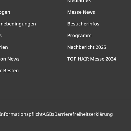
Mediathek
ogen
Messe News
hmebedingungen
Besucherinfos
s
Programm
rien
Nachbericht 2025
lon News
TOP HAIR Messe 2024
r Besten
Informationspflicht
AGBs
Barrierefreiheitserklärung