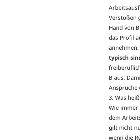
Arbeitsaus
Verstößen 
Hand von B.
das Profil 
annehmen
typisch sin
freiberufli
B aus. Dami
Ansprüche d
3. Was heiß
Wie immer 
dem Arbeits
gilt nicht 
wenn die R