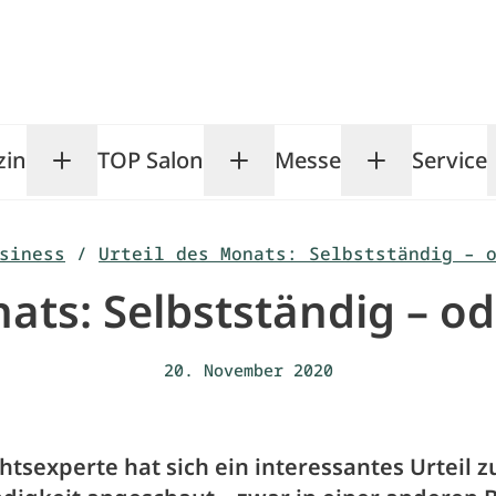
zin
TOP Salon
Messe
Service
Toggle Magazin submenu
Toggle TOP Salon subm
Toggle Me
siness
/
Urteil des Monats: Selbstständig – 
ats: Selbstständig – o
20. November 2020
htsexperte hat sich ein interessantes Urteil