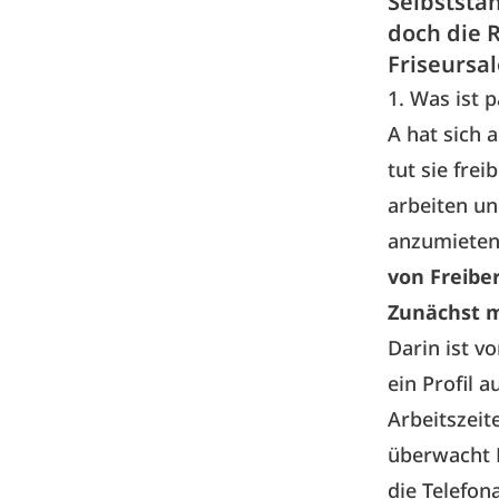
Selbststä
doch die 
Friseursal
1. Was ist p
A hat sich 
tut sie fre
arbeiten un
anzumiete
von Freiber
Zunächst m
Darin ist v
ein Profil 
Arbeitszeit
überwacht 
die Telefon