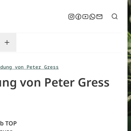
Suche
Instagram
Facebook
YouTube
WhatsApp
Newsletter
enu
sse submenu
Toggle Service submenu
ndung von Peter Gress
dung von Peter Gress
rb TOP