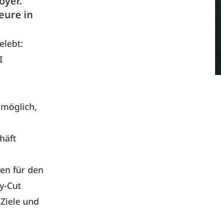
oyer.
eure in
elebt:
I
 möglich,
häft
en für den
hy-Cut
Ziele und