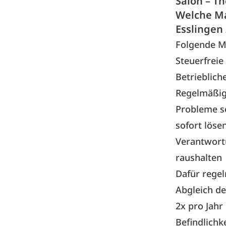
Salon – T
Welche Ma
Esslingen
Folgende 
Steuerfrei
Betrieblich
Regelmäßig
Probleme so
sofort löse
Verantwort
raushalten
Dafür rege
Abgleich de
2x pro Jahr
Befindlichk