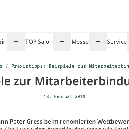
zin
TOP Salon
Messe
Service
Toggle Magazin submenu
Toggle TOP Salon subm
Toggle Me
s
/
Praxistipps: Beispiele zur Mitarbeiterbi
ele zur Mitarbeiterbin
18. Februar 2019
nn Peter Gress beim renomierten Wettbewe