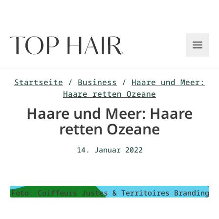
Zum
Inhalt
springen
Startseite
/
Business
/
Haare und Meer:
Haare retten Ozeane
Haare und Meer: Haare
retten Ozeane
14. Januar 2022
Foto: Coiffeurs Justes & Territoires Branding