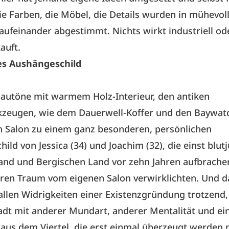
ie Farben, die Möbel, die Details wurden in mühevol
 aufeinander abgestimmt. Nichts wirkt indus­triell o
auft.
es Aushängeschild
lautöne mit warmem Holz-Interieur, den antiken
kzeugen, wie dem Dauerwell-Koffer und den Baywat
 Salon zu einem ganz besonderen, persönlichen
ild von Jessica (34) und Joachim (32), die einst blut
and und Bergischen Land vor zehn Jahren aufbrache
hren Traum vom eigenen Salon verwirklichten. Und d
allen Widrigkeiten einer Existenzgründung trotzend, 
dt mit anderer Mundart, anderer Mentalität und ein
aus dem Viertel, die erst einmal überzeugt werden 