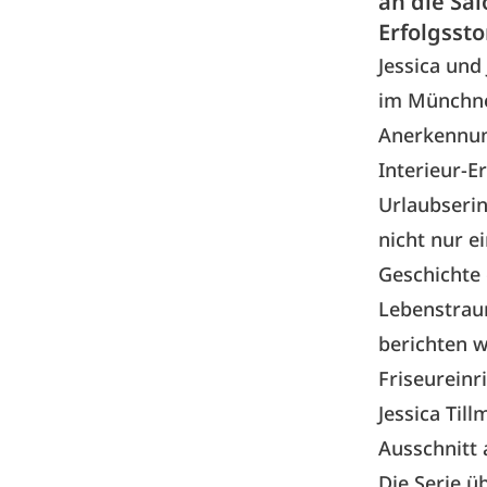
an die Sal
Erfolgssto
Jessica und
im Münchner
Anerkennung
Interieur-E
Urlaubseri
nicht nur e
Geschichte 
Lebenstraum
berichten w
Friseureinr
Jessica Til
Ausschnitt
Die Serie ü