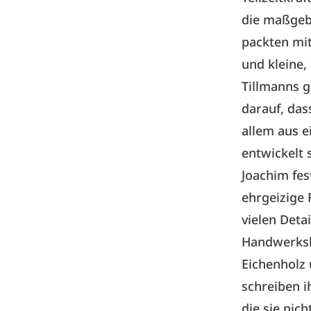
die maßgebl
packten mi
und kleine,
Tillmanns g
darauf, das
allem aus e
entwickelt 
Joachim fes
ehrgeizige
vielen Deta
Handwerksb
Eichenholz 
schreiben i
die sie nic