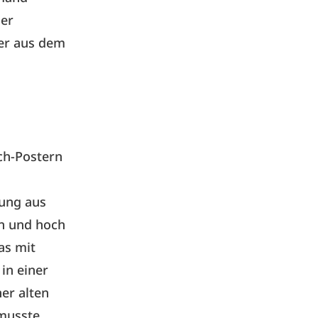
ler
der aus dem
ch-Postern
jung aus
n und hoch
as mit
in einer
er alten
musste.