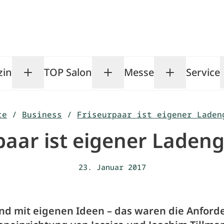
zin
TOP Salon
Messe
Service
Toggle Magazin submenu
Toggle TOP Salon subm
Toggle Me
te
/
Business
/
Friseurpaar ist eigener Laden
paar ist eigener Ladeng
23. Januar 2017
nd mit eigenen Ideen – das waren die Anfor