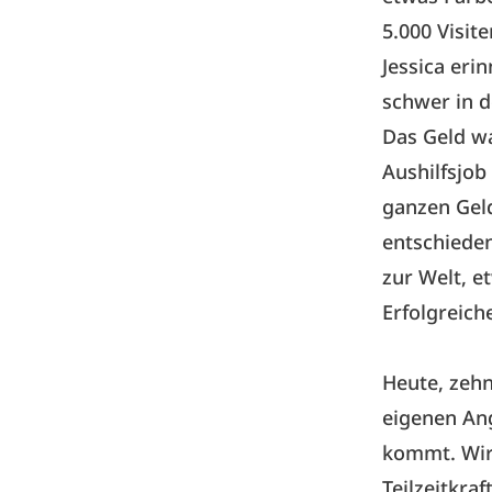
5.000 Visit
Jessica erin
schwer in d
Das Geld w
Aushilfsjo
ganzen Geld
entschieden
zur Welt, e
Erfolgreich
Heute, zehn
eigenen Ang
kommt. Wir
Teilzeitkraf