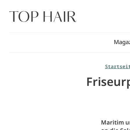
Zum
Inhalt
springen
Maga
Startsei
Friseur
Maritim u