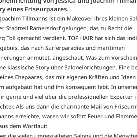
oneinrichtung von Jessica und Joachim Tillma
ry eines Friseurpaares.
 Joachim Tillmanns ist ein Makeover
ihres kleinen Sa
 Stadtteil Ramersdorf gelungen, das zu Recht die
 Toll gemacht! verdient. TOP HAIR hat sich das indi
rgebnis, das nach Surferparadies und maritimen
nnerungen anmutet, angeschaut. Was zum Vorschei
ine klassische Story über Saloneinrichtungen. Eine be
eines Ehepaares, das mit eigenen Kräften und Ideen
 aufgebaut hat und ihn konsequent lebt. In unsere
ir gerne und viel über die professionellen Experten 
ichter. Als uns dann die charmante Mail von Friseurm
lmanns erreichte, waren wir sofort Feuer und Flamme
 aus dem Wortlaut:
ber die vielen umgestalteten Salons und die Mensche