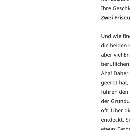
Ihre Geschi
Zwei Frise
Und wie fin
die beiden 
aber viel E
beruflichen
Aha! Daher 
geerbt hat,
führen den 
der Gründun
oft. Über d
entdeckt. S
etwas Farb