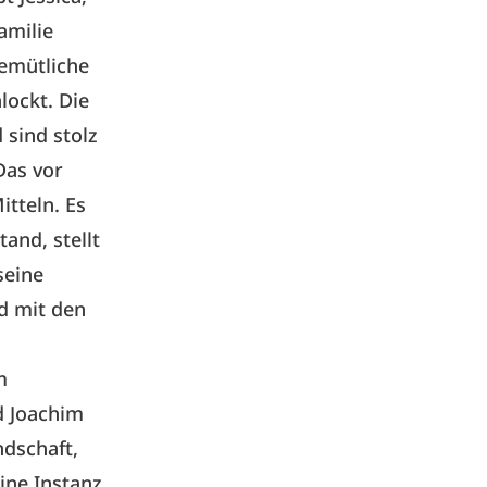
amilie
emütliche
lockt. Die
 sind stolz
Das vor
tteln. Es
and, stellt
seine
d mit den
m
d Joachim
ndschaft,
ine Instanz