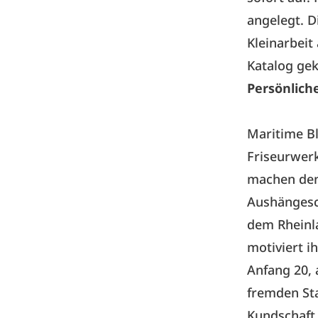
angelegt. D
Kleinarbeit
Katalog gek
Persönlich
Maritime B
Friseurwer
machen den
Aushängesch
dem Rheinl
motiviert i
Anfang 20, 
fremden Sta
Kundschaft 