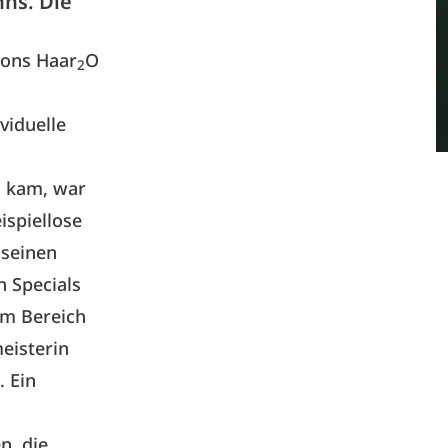
nns. Die
lons Haar
O
2
viduelle
n kam, war
ispiellose
 seinen
n Specials
im Bereich
eisterin
. Ein
n, die