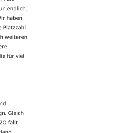
un endlich,
Wir haben
 Platzzahl
ch weiteren
ere
e für viel
und
n. Gleich
O fällt
 Hand