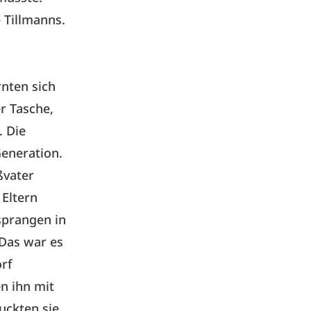
 Tillmanns.
rnten sich
r Tasche,
. Die
Generation.
ßvater
 Eltern
sprangen in
 Das war es
rf
n ihn mit
uckten sie