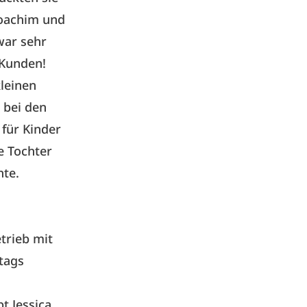
 Joachim und
 war sehr
 Kunden!
leinen
 bei den
für Kinder
e Tochter
hte.
etrieb mit
tags
t Jessica,