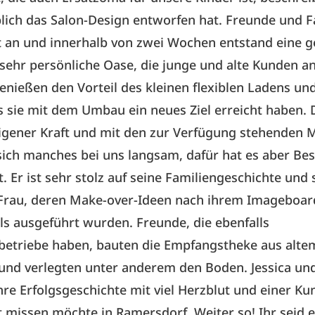
ich das Salon-Design entworfen hat. Freunde und F
t an und innerhalb von zwei Wochen entstand eine g
 sehr persönliche Oase, die junge und alte Kunden an
enießen den Vorteil des kleinen flexiblen Ladens und
s sie mit dem Umbau ein neues Ziel erreicht haben. 
igener Kraft und mit den zur Verfügung stehenden Mi
sich manches bei uns langsam, dafür hat es aber Best
t. Er ist sehr stolz auf seine Familiengeschichte und 
 Frau, deren Make-over-Ideen nach ihrem Imageboar
ils ausgeführt wurden. Freunde, die ebenfalls
etriebe haben, bauten die Empfangstheke aus alte
und verlegten unter anderem den Boden. Jessica un
hre Erfolgsgeschichte mit viel Herzblut und einer Ku
ht missen möchte in Ramersdorf. Weiter so! Ihr seid e