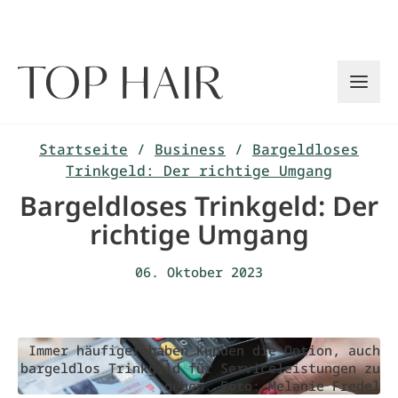
Zum
Inhalt
springen
Startseite
/
Business
/
Bargeldloses
Trinkgeld: Der richtige Umgang
Bargeldloses Trinkgeld: Der
richtige Umgang
06. Oktober 2023
Immer häufiger haben Kunden die Option, auch
bargeldlos Trinkgeld für Serviceleistungen zu
geben. Foto: Melanie Fredel