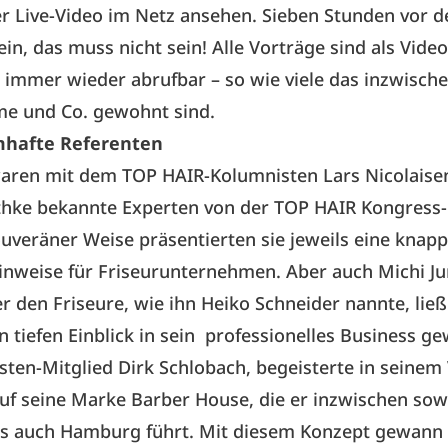
r Live-Video im Netz ansehen. Sieben Stunden vor 
in, das muss nicht sein! Alle Vorträge sind als Video
t immer wieder abrufbar – so wie viele das inzwisch
ime und Co. gewohnt sind.
mhafte Referenten
waren mit dem TOP HAIR-Kolumnisten Lars Nicolaisen
thke bekannte Experten von der
TOP HAIR
Kongress-
veräner Weise präsentierten sie jeweils eine knap
inweise für Friseurunternehmen. Aber auch Michi Ju
r den Friseure, wie ihn Heiko Schneider nannte, ließ
n tiefen Einblick in sein professionelles Business g
sten-Mitglied Dirk Schlobach, begeisterte in seinem
auf seine Marke
Barber House
, die er inzwischen sow
s auch Hamburg führt. Mit diesem Konzept gewann 