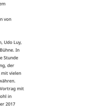
dem
en von
, Udo Luy,
Bühne. In
pe Stunde
ng, der
 mit vielen
ewähren.
 Vortrag mit
ohl in
er 2017