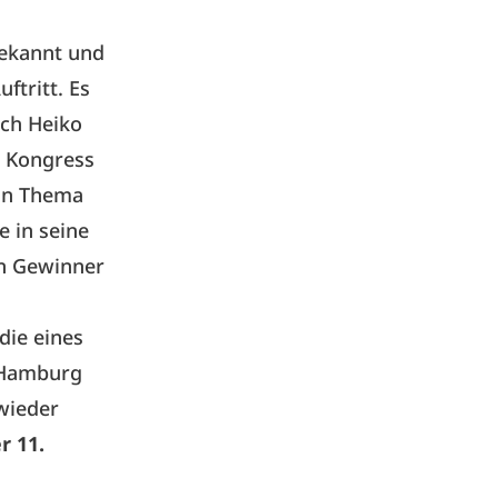
ekannt und
ftritt. Es
uch
Heiko
s Kongress
ein Thema
e in seine
on Gewinner
die eines
n Hamburg
 wieder
r 11.