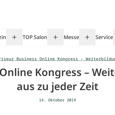
zin
TOP Salon
Messe
Service
Toggle Magazin submenu
Toggle TOP Salon subm
Toggle Me
riseur Business Online Kongress – Weiterbildu
s Online Kongress – Wei
aus zu jeder Zeit
14. Oktober 2019