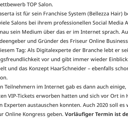
ettbewerb
TOP Salon
.
aserta ist für sein Franchise System (
Bellezza Hair)
b
viele Salons bei ihrem professionellen Social Media Au
enau sein Medium über das er im Internet sprach. A
 Ideengeber und Gründer des Friseur Online Busines
iesem Tag: Als Digitalexperte der Branche lebt er s
sfreundlichkeit vor und gibt immer wieder Einblick
lt und das Konzept HaarSchneider – ebenfalls sch
on.
n Teilnehmern im Internet gab es dann auch einige, 
en VIP-Tickets erworben hatten und sich vor Ort i
len Experten austauschen konnten. Auch 2020 soll es
ur Online Kongress geben.
Vorläufiger Termin ist de