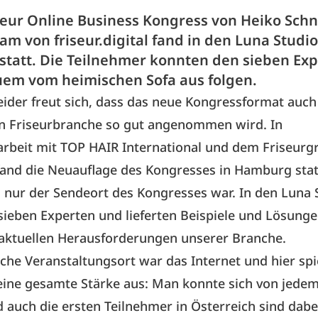
iseur Online Business Kongress von Heiko Sch
m von friseur.digital fand in den Luna Studi
tatt. Die Teilnehmer konnten den sieben Ex
em vom heimischen Sofa aus folgen.
ider freut sich, dass das neue Kongressformat auch 
n Friseurbranche so gut angenommen wird. In
beit mit TOP HAIR International und dem Friseurg
fand die Neuauflage des Kongresses in Hamburg stat
 nur der Sendeort des Kongresses war. In den
Luna 
 sieben Experten und lieferten Beispiele und Lösunge
 aktuellen Herausforderungen unserer Branche.
iche Veranstaltungsort war das Internet und hier spi
eine gesamte Stärke aus: Man konnte sich von jedem
 auch die ersten Teilnehmer in Österreich sind dabei