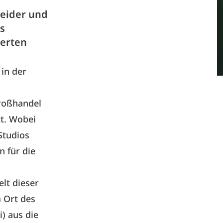
neider und
os
perten
in der
roßhandel
t. Wobei
Studios
n für die
elt dieser
 Ort des
) aus die