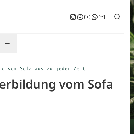
Suche
Instagram
Facebook
YouTube
WhatsApp
Newsletter
enu
sse submenu
Toggle Service submenu
ng vom Sofa aus zu jeder Zeit
terbildung vom Sofa