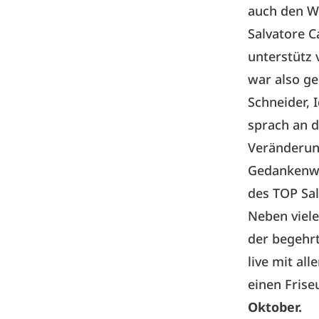
auch den W
Salvatore C
unterstütz 
war also g
Schneider
,
sprach an d
Veränderung
Gedankenwe
des TOP Sal
Neben viele
der begehrt
live mit al
einen Frise
Oktober.