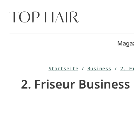
Zum
Inhalt
springen
Maga
Startseite
/
Business
/
2. F
2. Friseur Busines