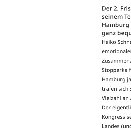
Der 2. Fr
seinem Tea
Hamburg s
ganz bequ
Heiko Schne
emotionale
Zusammenar
Stopperka
Hamburg ja
trafen sich
Vielzahl an
Der eigentl
Kongress s
Landes (und