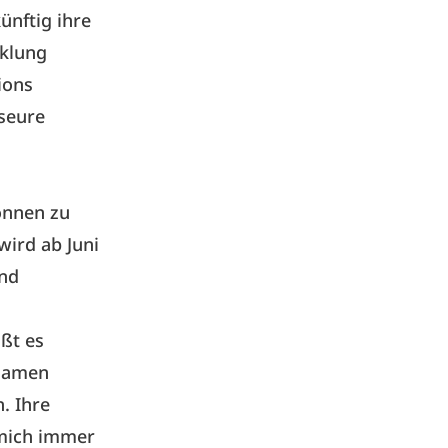
ünftig ihre
cklung
ions
iseure
wonnen zu
 wird ab Juni
nd
ßt es
nsamen
. Ihre
 mich immer