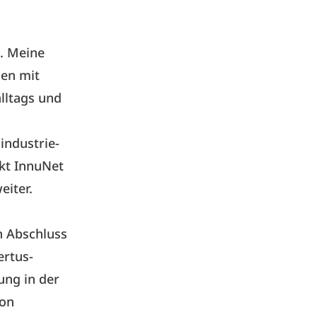
. Meine
gen mit
lltags und
industrie-
ekt InnuNet
eiter.
n Abschluss
ertus-
ung in der
ion