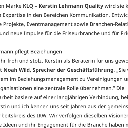
nen Marke
KLQ – Kerstin Lehmann Quality
wird sie k
 Expertise in den Bereichen Kommunikation, Entwi
he Projekte, Eventmanagement sowie Branchen-Relat
und neue Impulse für die Friseurbranche und für Fr
hmann pflegt Beziehungen
ehr froh und stolz, Kerstin als Beraterin für uns ge
gt
Noah Wild, Sprecher der Geschäftsführung
. „Sie
rem im Beziehungsmanagement zu Vereinigungen u
anisationen eine zentrale Rolle übernehmen.“ Die
eit basiere auf einer langjährigen Verbindung, hei
rstin und ich kennen uns seit Jahren aus der gemei
rbeitskreis des IKW. Wir verfolgen dieselben Visionen
hre Ideen und ihr Engagement für die Branche haben