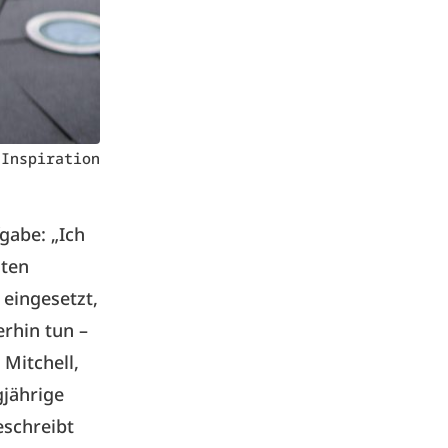
 Inspiration
gabe: „Ich
mten
 eingesetzt,
erhin tun –
 Mitchell,
gjährige
eschreibt