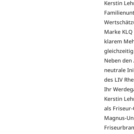
Kerstin Le
Familienun
Wertschätz
Marke KLQ 
klarem Meh
gleichzeiti
Neben den A
neutrale In
des LIV Rhe
Ihr Werdeg
Kerstin Leh
als Friseur
Magnus-Univ
Friseurbran