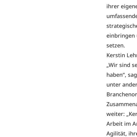
ihrer eige
umfassende
strategisc
einbringen 
setzen.
Kerstin Le
„Wir sind s
haben“, sa
unter ande
Branchenorg
Zusammenarb
weiter: „Ke
Arbeit im A
Agilität, i