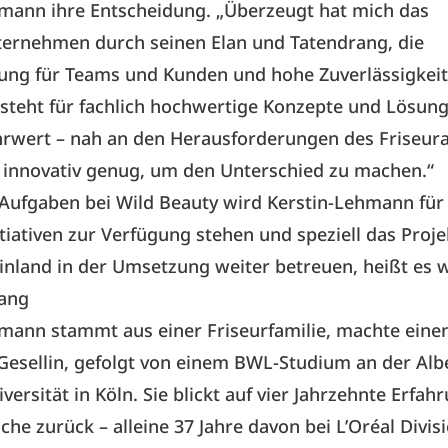
hmann ihre Entscheidung. „Überzeugt hat mich das
ternehmen durch seinen Elan und Tatendrang, die
ung für Teams und Kunden und hohe Zuverlässigkeit
steht für fachlich hochwertige Konzepte und Lösun
rwert – nah an den Herausforderungen des Friseura
g innovativ genug, um den Unterschied zu machen.“
ufgaben bei Wild Beauty wird Kerstin-Lehmann für 
itiativen zur Verfügung stehen und speziell das Proj
inland in der Umsetzung weiter betreuen, heißt es w
ang
mann stammt aus einer Friseurfamilie, machte eine
-Gesellin, gefolgt von einem BWL-Studium an der Alb
ersität in Köln. Sie blickt auf vier Jahrzehnte Erfahr
che zurück – alleine 37 Jahre davon bei L’Oréal Divis