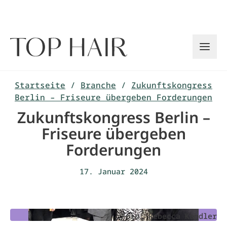
Zum
Inhalt
springen
Startseite
/
Branche
/
Zukunftskongress
Berlin – Friseure übergeben Forderungen
Zukunftskongress Berlin –
Friseure übergeben
Forderungen
17. Januar 2024
Foto: Rebecca Kandler