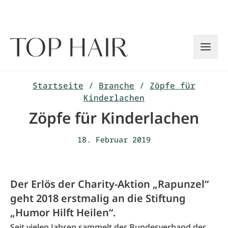
Zum
Inhalt
springen
Startseite
/
Branche
/
Zöpfe für
Kinderlachen
Zöpfe für Kinderlachen
18. Februar 2019
Der Erlös der Charity-Aktion „Rapunzel“
geht 2018 erstmalig an die Stiftung
„Humor Hilft Heilen“.
Seit vielen Jahren sammelt der Bundesverband der