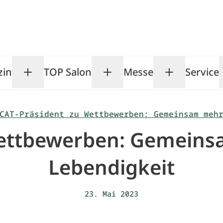
zin
TOP Salon
Messe
Service
Toggle Magazin submenu
Toggle TOP Salon subm
Toggle Me
CAT-Präsident zu Wettbewerben: Gemeinsam meh
Wettbewerben: Gemein
Lebendigkeit
23. Mai 2023