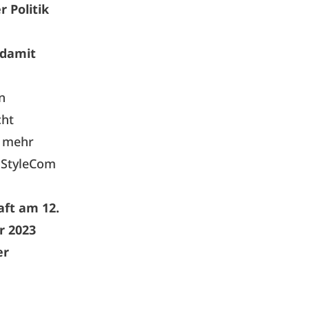
 Politik
 damit
n
cht
t mehr
r StyleCom
aft am 12.
r 2023
er