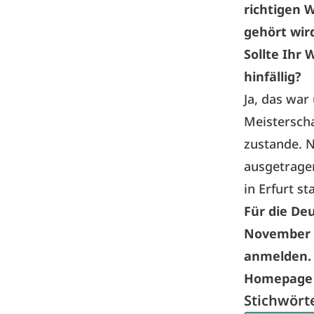
richtigen 
gehört wir
Sollte Ihr 
hinfällig?
Ja, das war
Meisterscha
zustande. N
ausgetragen
in Erfurt st
Für die De
November i
anmelden. 
Homepage 
Stichwört