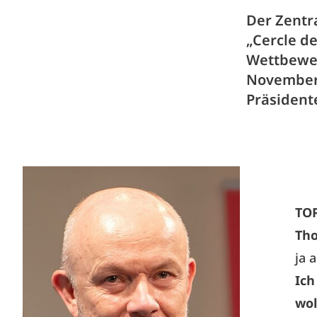
Der Zentr
„Cercle de
Wettbewer
November 
Präsident
TO
Th
ja 
Ich
wol