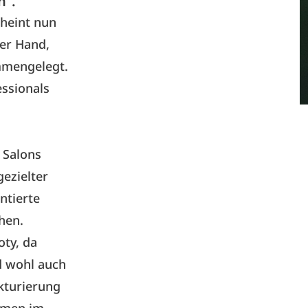
n“.
cheint nun
er Hand,
mmengelegt.
ssionals
 Salons
ezielter
ntierte
hen.
oty, da
d wohl auch
kturierung