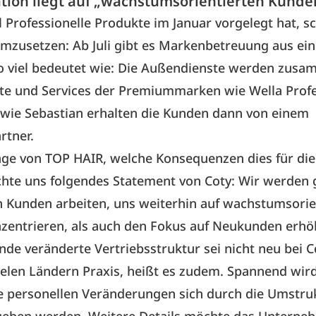
tion liegt auf „wachstumsorientierten Kunde
 Professionelle Produkte im Januar vorgelegt hat, s
mzusetzen: Ab Juli gibt es Markenbetreuung aus ein
o viel bedeutet wie: Die Außendienste werden zusa
kte und Services der Premiummarken wie Wella Profe
owie Sebastian erhalten die Kunden dann von einem
rtner.
ge von TOP HAIR, welche Konsequenzen dies für die
chte uns folgendes Statement von Coty: Wir werden g
 Kunden arbeiten, uns weiterhin auf wachstumsorie
zentrieren, als auch den Fokus auf Neukunden erhö
e veränderte Vertriebsstruktur sei nicht neu bei C
vielen Ländern Praxis, heißt es zudem. Spannend wir
e personellen Veränderungen sich durch die Umstru