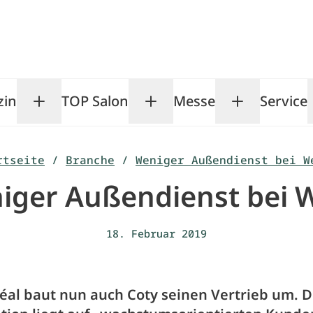
zin
TOP Salon
Messe
Service
Toggle Magazin submenu
Toggle TOP Salon subm
Toggle Me
rtseite
/
Branche
/
Weniger Außendienst bei W
iger Außendienst bei W
18. Februar 2019
réal baut nun auch Coty seinen Vertrieb um. D