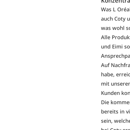
Konzentra
Was L Oréal
auch
Coty
u
was wohl s
Alle Produ
und Eimi s
Ansprechpa
Auf Nachfra
habe, errei
mit unseren
Kunden kon
Die kommend
bereits in 
sein, welch