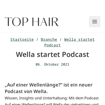
Zum
Inhalt
springen
Startseite
/
Branche
/
Wella startet
Podcast
Wella startet Podcast
06. Oktober 2021
„Auf einer Wellenlänge?“ ist ein neuer
Podcast von Wella.
Wissen, Insights und Unterhaltung: Mit dem Podcast
Auf einer Wellenlänge? will Wella der vielseitigen und