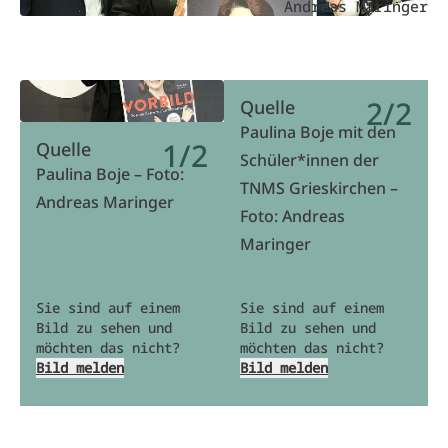
Andreas Maringer
2/2
Quelle
Paulina Boje mit den
1/2
Quelle
Schüler*innen der
Paulina Boje – Foto:
TNMS Grieskirchen –
Andreas Maringer
Foto: Andreas
Maringer
Sie sind auf einem
Sie sind auf einem
Bild zu sehen und
Bild zu sehen und
möchten das nicht?
möchten das nicht?
Bild melden
Bild melden