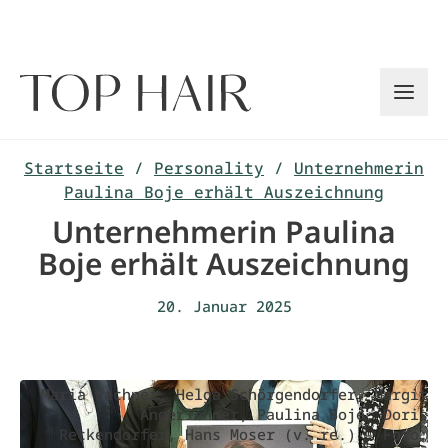
Zum
Inhalt
springen
Startseite
/
Personality
/
Unternehmerin
Paulina Boje erhält Auszeichnung
Unternehmerin Paulina
Boje erhält Auszeichnung
20. Januar 2025
Maria Pachner, Helga Schörgendorfer, Margit
Angerlehner, Paulina Boje, Doris
Reckendorfer, Hans Moser (v. re.) - Foto: