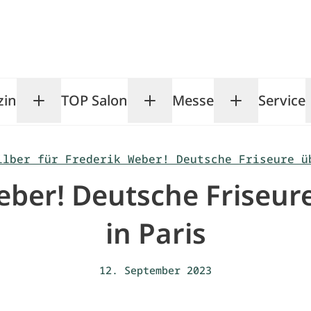
zin
TOP Salon
Messe
Service
Toggle Magazin submenu
Toggle TOP Salon subm
Toggle Me
ilber für Frederik Weber! Deutsche Friseure ü
 Weber! Deutsche Friseu
in Paris
12. September 2023