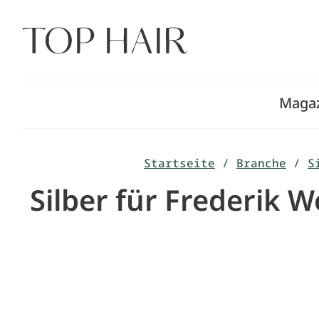
Zum
Inhalt
springen
Maga
Startseite
/
Branche
/
S
Silber für Frederik