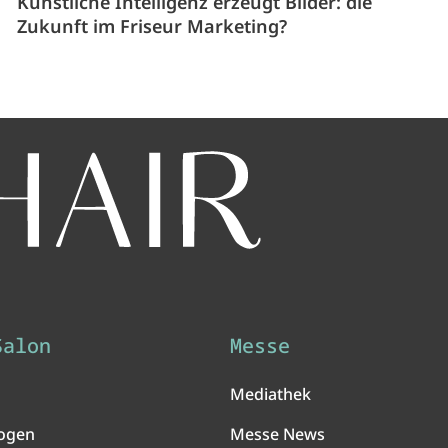
Künstliche Intelligenz erzeugt Bilder: die
Zukunft im Friseur Marketing?
Salon
Messe
Mediathek
ogen
Messe News