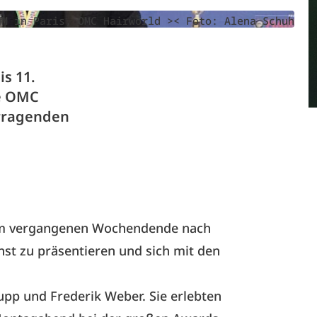
WM in Paris, OMC Hairworld >< Foto: Alena Schuh
s 11.
ie OMC
orragenden
 am vergangenen Wochendende nach
nst zu präsentieren und sich mit den
upp und Frederik Weber. Sie erlebten