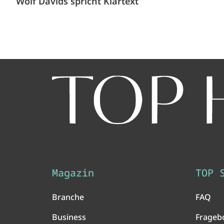
Wolf Davids spricht Klartext
Magazin
TOP 
Branche
FAQ
Business
Frageb