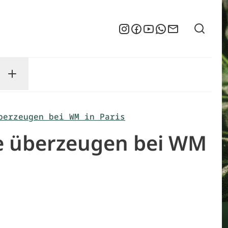
Suche
Instagram
Facebook
YouTube
WhatsApp
Newsletter
enu
sse submenu
Toggle Service submenu
berzeugen bei WM in Paris
re überzeugen bei WM