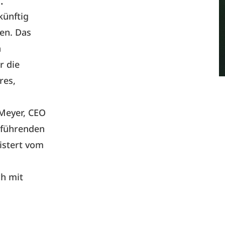
.
künftig
ben. Das
n
r die
res,
Meyer, CEO
 führenden
istert vom
ch mit