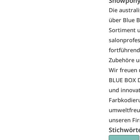
Showpony 
Die austral
über Blue B
Sortiment u
salonprofes
fortführen
Zubehöre u
Wir freuen
BLUE BOX D
und innovat
Farbkodieru
umweltfreun
unseren Fi
Stichwört