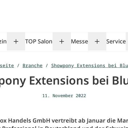
zin
TOP Salon
Messe
Service
Toggle Magazin submenu
Toggle TOP Salon subm
Toggle Me
seite
/
Branche
/
Showpony Extensions bei Bl
ony Extensions bei Bl
11. November 2022
Box Handels GmbH vertreibt ab Januar die Ma