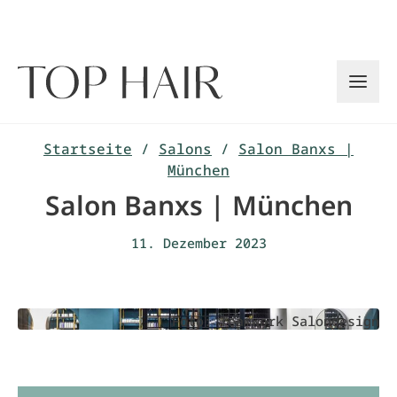
Zum
Inhalt
springen
Startseite
/
Salons
/
Salon Banxs |
München
Salon Banxs | München
11. Dezember 2023
Foto: Teamwork Salondesign