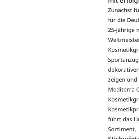
mit erfol
Zunächst fü
für die Deu
25-jährige 
Weltmeiste
Kosmetikgr
Sportanzug 
dekorativen
zeigen und
Mediterra C
Kosmetikgr
Kosmetikpr
führt das 
Sortiment.
Stichwört