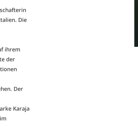
schafterin
alien. Die
uf ihrem
te der
ktionen
ehen. Der
rke Karaja
 im