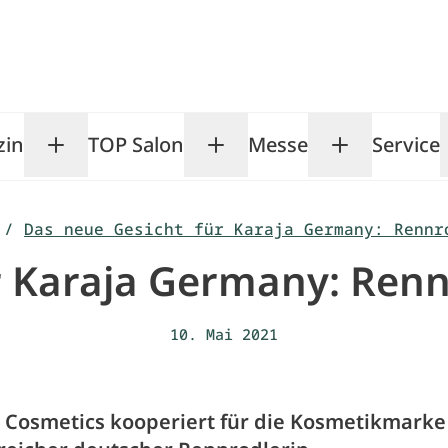
zin
TOP Salon
Messe
Service
Toggle Magazin submenu
Toggle TOP Salon subm
Toggle Me
/
Das neue Gesicht für Karaja Germany: Rennr
 Karaja Germany: Rennr
10. Mai 2021
 Cosmetics kooperiert für die Kosmetikmarke