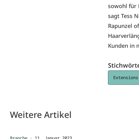
sowohl für 
sagt Tess N
Rapunzel of
Haarverlän
Kunden in m
Stichwört
Extensions
Weitere Artikel
Branche
·
11. Januar 2023