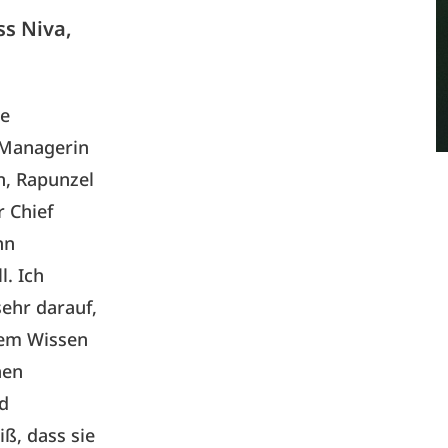
ss Niva,
ie
 Managerin
n, Rapunzel
r Chief
nn
l. Ich
sehr darauf,
nem Wissen
nen
d
ß, dass sie