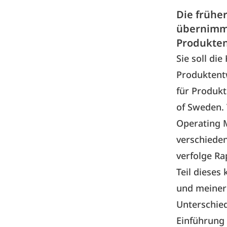
Die früher
übernimmt
Produkten
Sie soll di
Produktentw
für Produkt
of Sweden. 
Operating M
verschieden
verfolge Ra
Teil dieses
und meiner 
Unterschie
Einführung 