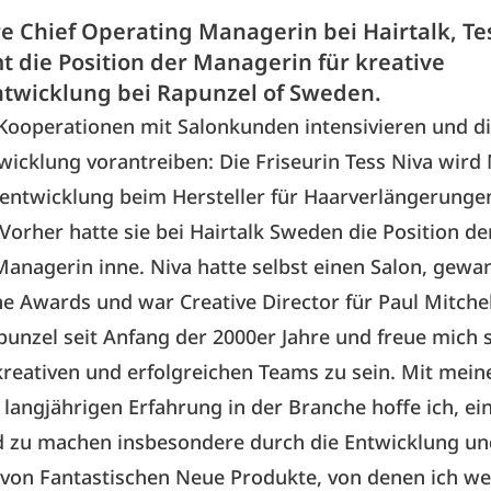
e Chief Operating Managerin bei Hairtalk, Te
 die Position der Managerin für kreative
twicklung bei Rapunzel of Sweden.
e Kooperationen mit Salonkunden intensivieren und d
icklung vorantreiben: Die Friseurin Tess Niva wird
entwicklung beim Hersteller für Haarverlängerunge
Vorher hatte sie bei Hairtalk Sweden die Position de
anagerin inne. Niva hatte selbst einen Salon, gewa
e Awards und war Creative Director für Paul Mitchel
punzel seit Anfang der 2000er Jahre und freue mich 
 kreativen und erfolgreichen Teams zu sein. Mit mei
langjährigen Erfahrung in der Branche hoffe ich, ei
d zu machen insbesondere durch die Entwicklung un
von Fantastischen Neue Produkte, von denen ich wei