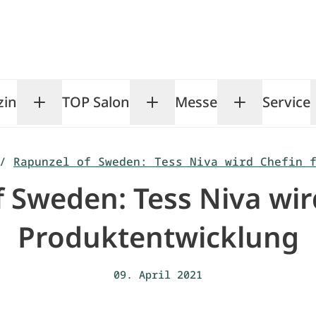
zin
TOP Salon
Messe
Service
Toggle Magazin submenu
Toggle TOP Salon subm
Toggle Me
/
Rapunzel of Sweden: Tess Niva wird Chefin 
 Sweden: Tess Niva wir
Produktentwicklung
09. April 2021