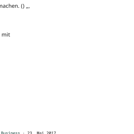
achen. () „,
 mit
Business
·
23. Mai 2017