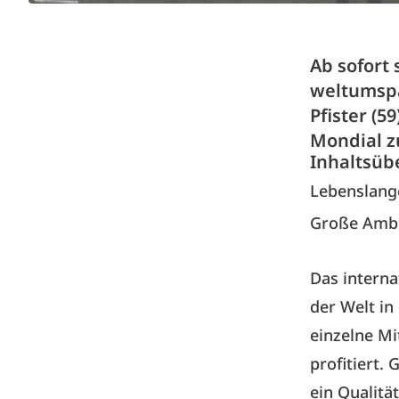
Ab sofort 
weltumspa
Pfister (
Mondial z
Inhaltsüb
Lebenslange
Große Ambi
Das interna
der Welt in
einzelne Mi
profitiert. 
ein Qualitä