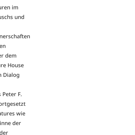
uren im
auschs und
nerschaften
uen
ter dem
fure House
n Dialog
Peter F.
fortgesetzt
atures wie
Sinne der
der