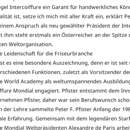
egel Intercoiffure ein Garant für handwerkliches Kö
ität ist, setze ich mich mit aller Kraft ein, erklärt Pe
seinem Anspruch als neu gewählter Präsident der Int
t ihm steht erstmals ein Österreicher an der Spitze 
en Weltorganisation.
 Leidenschaft für die Friseurbranche
 ist es eine besondere Auszeichnung, denn er ist seit
erschiedenen Funktionen, zuletzt als Vorsitzender de
ure World Academy als weltumspannendes Ausbildun
iffure Mondial engagiert. Pfister entstammt dem In
rnehmen Pfister, daher war sein Berufswunsch schon
h der Lehre sammelte Peter F. Pfister Anfang der 19
nale Erfahrung. Gemeinsam mit dem legendären Starf
re Mondial Weltpräsidenten Alexandre de Paris arbei