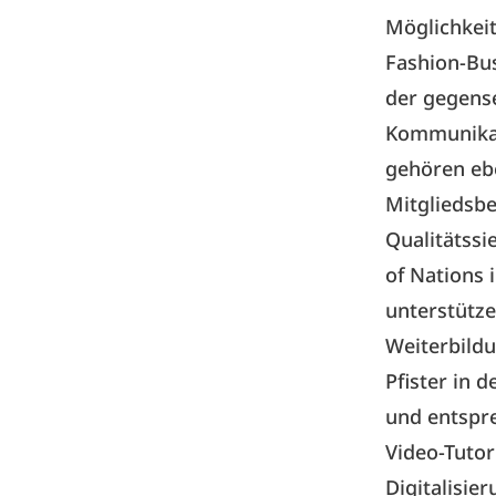
Möglichkei
Fashion-Bus
der gegense
Kommunikat
gehören ebe
Mitgliedsbe
Qualitätssi
of Nations i
unterstütze
Weiterbild
Pfister in 
und entspre
Video-Tutor
Digitalisi