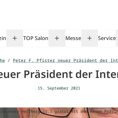
zin
TOP Salon
Messe
Service
Toggle Magazin submenu
Toggle TOP Salon subm
Toggle Me
he
/
Peter F. Pfister neuer Präsident der In
neuer Präsident der Int
15. September 2021
lexander Herzberg (r.) gratuliert dem neuen Präsi