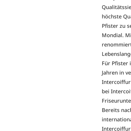
Qualitätssi
höchste Qual
Pfister zu 
Mondial. Mi
renommiert
Lebenslange
Für Pfister
Jahren in v
Intercoiff
bei Interco
Friseurunte
Bereits nac
internatio
Intercoiffu