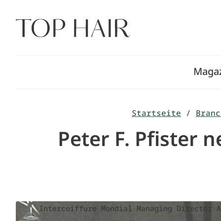
Zum
Inhalt
springen
Maga
Startseite
/
Branc
Peter F. Pfister 
Intercoiffure Mondial Managing Director A