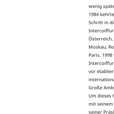
wenig spät
1984 kehrte
Schritt in 
Intercoiffu
Österreich,
Moskau, Rom
Paris. 1998
Intercoiffu
vor etablie
internation
Große Ambi
Um dieses h
mit seinem 
seiner Präs