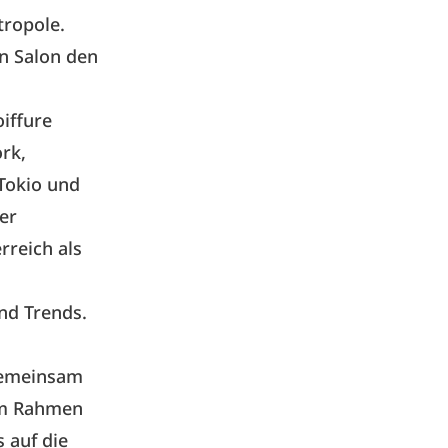
ropole.
n Salon den
iffure
ork,
Tokio und
er
rreich als
nd Trends.
 gemeinsam
 im Rahmen
 auf die