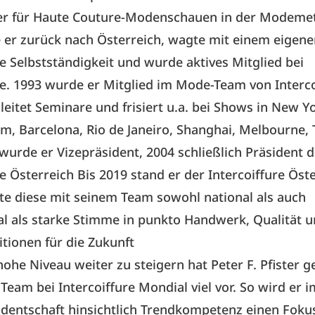
er für Haute Couture-Modenschauen in der Modemet
 er zurück nach Österreich, wagte mit einem eigene
die Selbstständigkeit und wurde aktives Mitglied bei
re. 1993 wurde er Mitglied im Mode-Team von Interco
 leitet Seminare und frisiert u.a. bei Shows in New Y
, Barcelona, Rio de Janeiro, Shanghai, Melbourne, 
 wurde er Vizepräsident, 2004 schließlich Präsident d
re Österreich Bis 2019 stand er der Intercoiffure Öste
rte diese mit seinem Team sowohl national als auch
al als starke Stimme in punkto Handwerk, Qualität u
tionen für die Zukunft
ohe Niveau weiter zu steigern hat Peter F. Pfister
Team bei Intercoiffure Mondial viel vor. So wird er
identschaft hinsichtlich Trendkompetenz einen Fokus