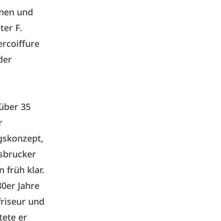
nnen und
ter F.
ercoiffure
der
 über 35
r
gskonzept,
nsbrucker
 früh klar.
80er Jahre
riseur und
tete er