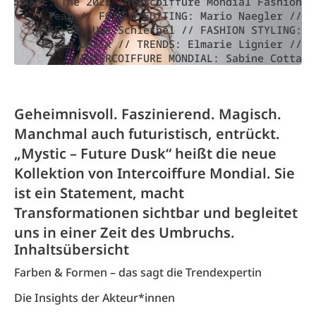
HAARE: The 2025 Intercoiffure Mondial Fashion
Team // FOTO & EDITING: Mario Naegler //
MAKE-UP: Uwe Schiechel // FASHION STYLING:
Maria Derix // TRENDS: Elmarie Lignier //
INTERCOIFFURE MONDIAL: Sabine Cotta
Geheimnisvoll. Faszinierend. Magisch.
Manchmal auch futuristisch, entrückt.
„Mystic – Future Dusk“ heißt die neue
Kollektion von Intercoiffure Mondial. Sie
ist ein Statement, macht
Transformationen sichtbar und begleitet
uns in einer Zeit des Umbruchs.
Inhaltsübersicht
Farben & Formen – das sagt die Trendexpertin
Die Insights der Akteur*innen