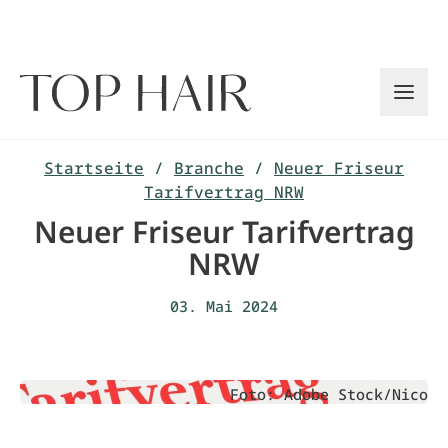
Zum
Inhalt
springen
Startseite
/
Branche
/
Neuer Friseur
Tarifvertrag NRW
Neuer Friseur Tarifvertrag
NRW
03. Mai 2024
Foto: Adobe Stock/Nico