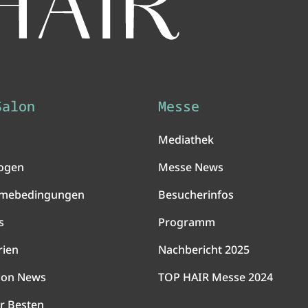
Salon
Messe
Mediathek
ogen
Messe News
hmebedingungen
Besucherinfos
s
Programm
rien
Nachbericht 2025
lon News
TOP HAIR Messe 2024
r Besten