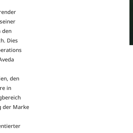
hrender
 seiner
n den
h. Dies
perations
 Aveda
ien, den
re in
gbereich
lg der Marke
ntierter