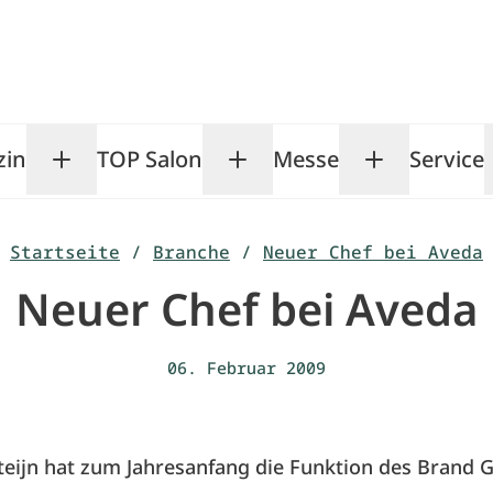
zin
TOP Salon
Messe
Service
Toggle Magazin submenu
Toggle TOP Salon subm
Toggle Me
Startseite
/
Branche
/
Neuer Chef bei Aveda
Neuer Chef bei Aveda
06. Februar 2009
eijn hat zum Jahresanfang die Funktion des Brand 