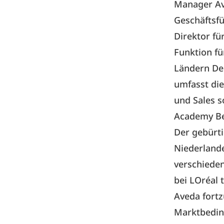
Manager Av
Geschäftsfü
Direktor für
Funktion f
Ländern Deu
umfasst die
und Sales s
Academy Be
Der gebürti
Niederlande
verschiede
bei LOréal 
Aveda fort
Marktbeding