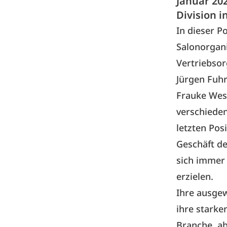
Januar 202
Division 
In dieser P
Salonorgani
Vertriebsor
Jürgen Fuhr
Frauke Wess
verschieden
letzten Pos
Geschäft de
sich immer 
erzielen.
Ihre ausge
ihre starke
Branche, a