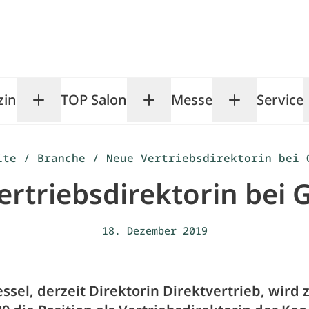
zin
TOP Salon
Messe
Service
Toggle Magazin submenu
Toggle TOP Salon subm
Toggle Me
ite
/
Branche
/
Neue Vertriebsdirektorin bei 
rtriebsdirektorin bei 
18. Dezember 2019
sel, derzeit Direktorin Direktvertrieb, wird 