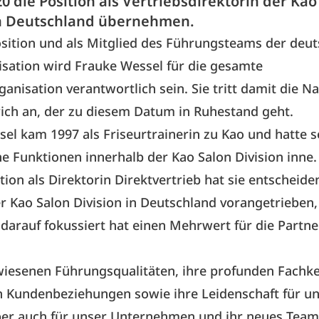
0 die Position als Vertriebsdirektorin der Kao
in Deutschland übernehmen.
osition und als Mitglied des Führungsteams der deu
sation wird Frauke Wessel für die gesamte
ganisation verantwortlich sein. Sie tritt damit die N
ich an, der zu diesem Datum in Ruhestand geht.
el kam 1997 als Friseurtrainerin zu Kao und hatte 
e Funktionen innerhalb der Kao Salon Division inne. 
ition als Direktorin Direktvertrieb hat sie entscheid
r Kao Salon Division in Deutschland vorangetrieben,
darauf fokussiert hat einen Mehrwert für die Partne
wiesenen Führungsqualitäten, ihre profunden Fachke
n Kundenbeziehungen sowie ihre Leidenschaft für u
ber auch für unser Unternehmen und ihr neues Tea