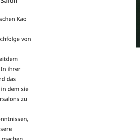
 Salon
tschen Kao
achfolge von
seitdem
In ihrer
end das
 in dem sie
rsalons zu
nntnissen,
nsere
m machen