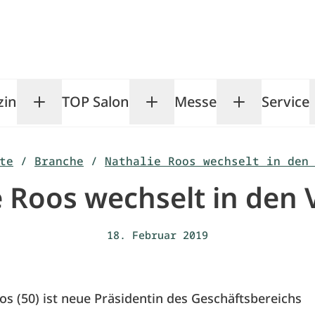
zin
TOP Salon
Messe
Service
Toggle Magazin submenu
Toggle TOP Salon subm
Toggle Me
te
/
Branche
/
Nathalie Roos wechselt in den
 Roos wechselt in den
18. Februar 2019
os (50) ist neue Präsidentin des Geschäftsbereichs