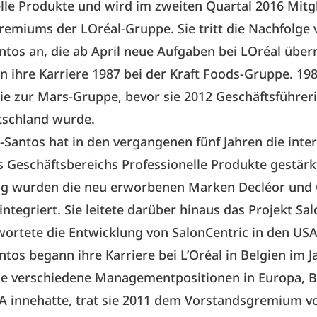
lle Produkte und wird im zweiten Quartal 2016 Mitg
emiums der LOréal-Gruppe. Sie tritt die Nachfolge
ntos an, die ab April neue Aufgaben bei LOréal übe
 ihre Karriere 1987 bei der Kraft Foods-Gruppe. 19
ie zur Mars-Gruppe, bevor sie 2012 Geschäftsführer
tschland wurde.
-Santos hat in den vergangenen fünf Jahren die inte
s Geschäftsbereichs Professionelle Produkte gestärk
ung wurden die neu erworbenen Marken Decléor und 
 integriert. Sie leitete darüber hinaus das Projekt S
ortete die Entwicklung von SalonCentric in den USA
ntos begann ihre Karriere bei L’Oréal in Belgien im J
e verschiedene Managementpositionen in Europa, Br
 innehatte, trat sie 2011 dem Vorstandsgremium vo