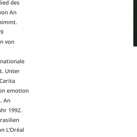
lied des
 von An
rnimmt.
89
in von
rnationale
t. Unter
Carita
alon emotion
. An
ahr 1992.
asilien
n L’Oréal