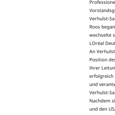
Professione
Vorstandsgr
Verhulst-Sa
Roos begann
wechselte s
LOréal Deu
An Verhulst
Position de
ihrer Leit
erfolgreich
und verantw
Verhulst-Sa
Nachdem si
und den USA