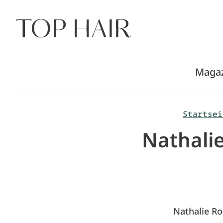
Zum
Inhalt
springen
Maga
Startsei
Nathalie
Nathalie Ro