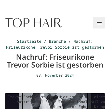
Zum
Inhalt
springen
Startseite
/
Branche
/
Nachruf:
Friseurikone Trevor Sorbie ist gestorben
Nachruf: Friseurikone
Trevor Sorbie ist gestorben
08. November 2024
Trevor Sorbie ist tot. Hier ist er bei einem
Auftritt bei Salon International 2017 zu
sehen. Foto: Egbert Krupp