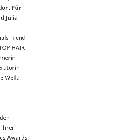
ndon.
Für
d Julia
nals Trend
 TOP HAIR
nnerin
eratorin
ie Wella
 den
 ihrer
ses Awards