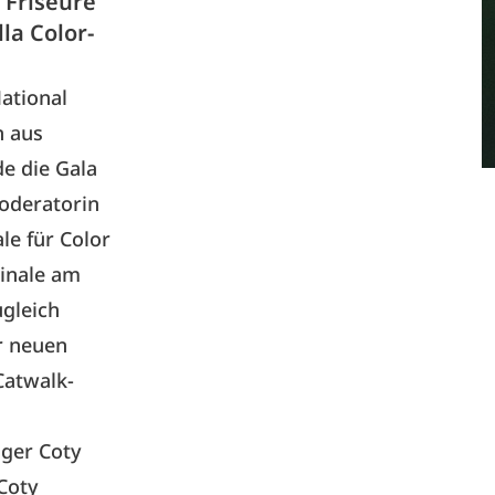
 Friseure
la Color-
ational
n aus
e die Gala
Moderatorin
le für Color
Finale am
ugleich
r neuen
Catwalk-
ger Coty
Coty