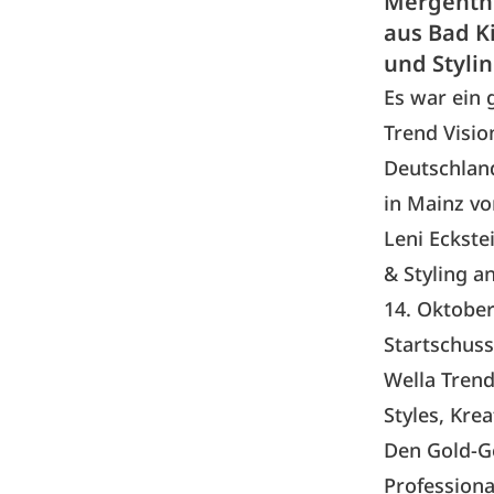
Mergenthe
aus Bad K
und Styli
Es war ein
Trend Visio
Deutschland
in Mainz vo
Leni Eckste
& Styling
an
14. Oktober
Startschuss
Wella Trend
Styles, Krea
Den Gold-G
Professiona