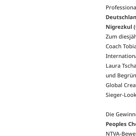
Professiona
Deutschlan
Nigrezkul (
Zum diesjä
Coach Tobia
Internation
Laura Tscha
und Begründ
Global Crea
Sieger-Loo
Die Gewinn
Peoples Ch
NTVA-Bewer