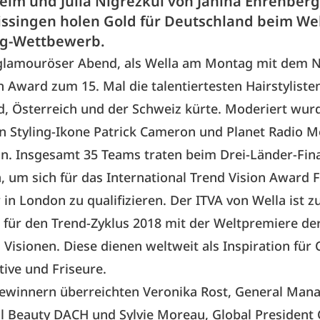
im und Julia Nigrezkul von Janina Ehrenberg
issingen holen Gold für Deutschland beim Wel
ng-Wettbewerb.
 glamouröser Abend, als Wella am Montag mit dem N
n Award zum 15. Mal die talentiertesten Hairstyliste
, Österreich und der Schweiz kürte. Moderiert wurd
n Styling-Ikone Patrick Cameron und Planet Radio 
in. Insgesamt 35 Teams traten beim Drei-Länder-Fina
, um sich für das International Trend Vision Award 
 in London zu qualifizieren. Der ITVA von Wella ist z
 für den Trend-Zyklus 2018
mit der Weltpremiere
de
 Visionen. Diese dienen weltweit als Inspiration für 
tive und Friseure.
ewinnern überreichten Veronika Rost, General Mana
l Beauty DACH und Sylvie Moreau, Global President 