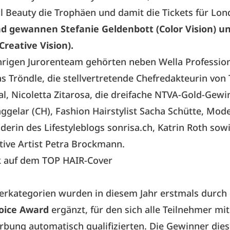
l Beauty die Trophäen und damit die Tickets für Lo
d gewannen Stefanie Geldenbott (Color Vision) un
Creative Vision).
hrigen Jurorenteam
gehörten neben Wella Professio
s Tröndle, die stellvertretende Chefredakteurin von
al, Nicoletta Zitarosa, die dreifache NTVA-Gold-Gewi
ggelar (CH), Fashion Hairstylist Sacha Schütte, Mod
erin des Lifestyleblogs sonrisa.ch, Katrin Roth sow
tive Artist Petra Brockmann.
k auf dem TOP HAIR-Cover
erkategorien wurden in diesem Jahr erstmals durch
oice Award
ergänzt, für den sich alle Teilnehmer mit
bung automatisch qualifizierten. Die Gewinner die