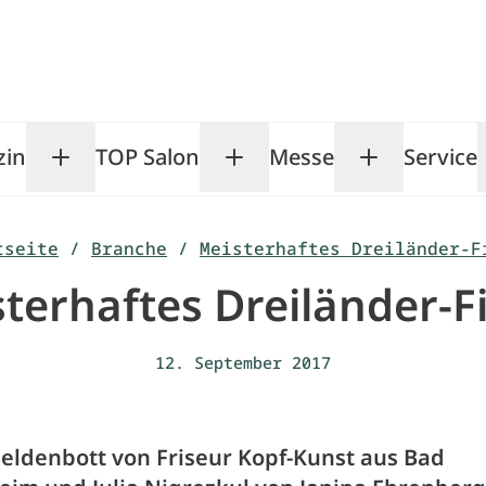
zin
TOP Salon
Messe
Service
Toggle Magazin submenu
Toggle TOP Salon subm
Toggle Me
tseite
/
Branche
/
Meisterhaftes Dreiländer-F
terhaftes Dreiländer-F
12. September 2017
Geldenbott von Friseur Kopf-Kunst aus Bad