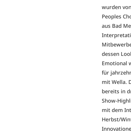
wurden von
Peoples Cho
aus Bad Mer
Interpretat
Mitbewerber
dessen Look
Emotional 
für
jahrzeh
mit Wella. 
bereits in 
Show-Highl
mit dem Int
Herbst/Wint
Innovation