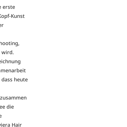
 erste
Kopf-Kunst
er
hooting,
 wird.
eichnung
ammenarbeit
, dass heute
as zusammen
ee die
e
viera Hair