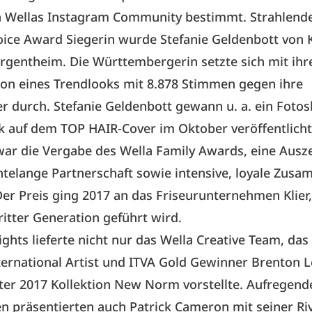
 Wellas Instagram Community bestimmt. Strahlende
ice Award Siegerin wurde Stefanie Geldenbott von 
gentheim. Die Württembergerin setzte sich mit ihr
ion eines Trendlooks mit 8.878 Stimmen gegen ihre
 durch. Stefanie Geldenbott gewann u. a. ein Fotos
 auf dem TOP HAIR-Cover im Oktober veröffentlicht
war die Vergabe des Wella Family Awards, eine Ausz
ntelange Partnerschaft sowie intensive, loyale Zus
Der Preis ging 2017 an das Friseurunternehmen Klier
dritter Generation geführt wird.
ights
lieferte nicht nur das Wella Creative Team, d
ernational Artist und ITVA Gold Gewinner Brenton L
er 2017 Kollektion New Norm vorstellte. Aufregend
en präsentierten auch Patrick Cameron mit
seiner Ri