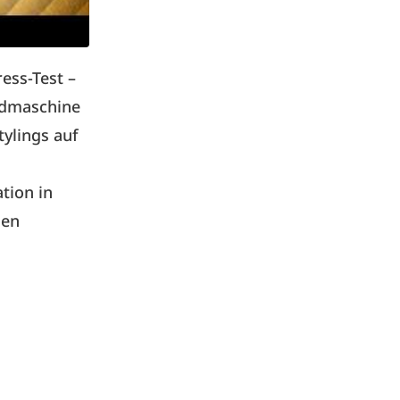
ess-Test –
ndmaschine
tylings auf
tion in
gen