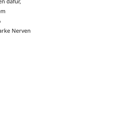
en dafür,
nem
%
tarke Nerven