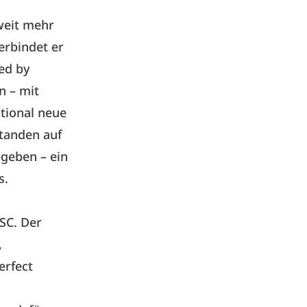
weit mehr
erbindet er
ed by
n – mit
otional neue
standen auf
geben – ein
s.
SC. Der
,
erfect