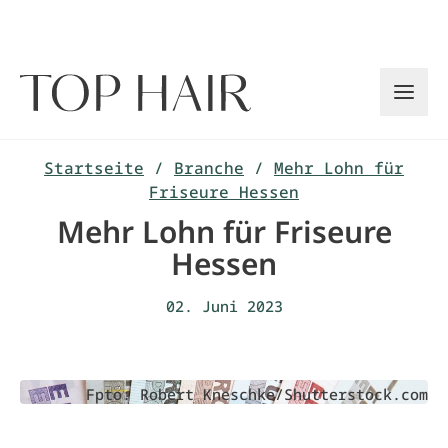
Zum
Inhalt
springen
Startseite
/
Branche
/
Mehr Lohn für
Friseure Hessen
Mehr Lohn für Friseure
Hessen
02. Juni 2023
Fpto: Robert Kneschke/Shutterstock.com