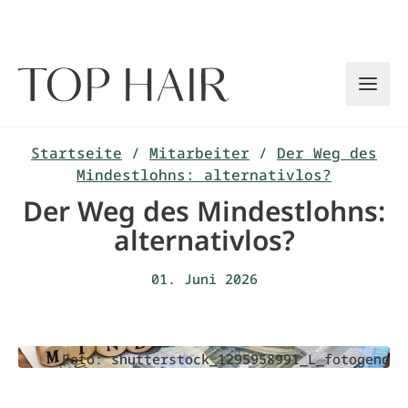
Zum
Inhalt
springen
Startseite
/
Mitarbeiter
/
Der Weg des
Mindestlohns: alternativlos?
Der Weg des Mindestlohns:
alternativlos?
01. Juni 2026
Foto: shutterstock_1295958991_L_fotogeng