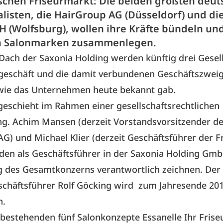
chen Friseurmarkt: Die beiden größten deut
ialisten, die HairGroup AG (Düsseldorf) und die
H (Wolfsburg), wollen ihre Kräfte bündeln un
en Salonmarken zusammenlegen.
ach der Saxonia Holding werden künftig drei Gesel
rgeschäft und die damit verbundenen Geschäftszwei
 wie das Unternehmen heute bekannt gab.
eschieht im Rahmen einer gesellschaftsrechtlichen
. Achim Mansen (derzeit Vorstandsvorsitzender de
G) und Michael Klier (derzeit Geschäftsführer der Fr
en als Geschäftsführer in der Saxonia Holding GmbH
g des Gesamtkonzerns verantwortlich zeichnen. Der 
schäftsführer Rolf Göcking wird zum Jahresende 20
n.
 bestehenden fünf Salonkonzepte Essanelle Ihr Frise