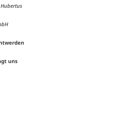
d Hubertus
GmbH
nntwerden
agt uns