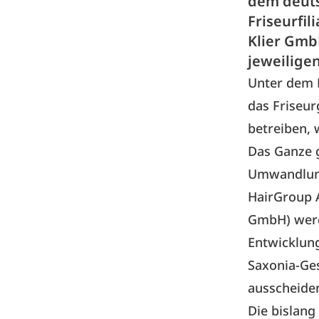
dem deuts
Friseurfil
Klier Gmb
jeweilig
Unter dem D
das Friseu
betreiben,
Das Ganze g
Umwandlung
HairGroup A
GmbH) werd
Entwicklun
Saxonia-Ge
ausscheide
Die bislang