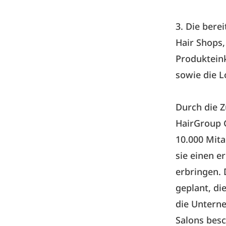
3. Die bere
Hair Shops
Produkteink
sowie die L
Durch die 
HairGroup G
10.000 Mita
sie einen e
erbringen. 
geplant, di
die Untern
Salons besc