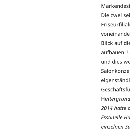
Markendesi
Die zwei se
Friseurfil
voneinande
Blick auf 
aufbauen. 
und dies we
Salonkonze
eigenständ
Geschäftsfü
H
intergrund
2014 hatte 
Essanelle H
einzelnen Sa