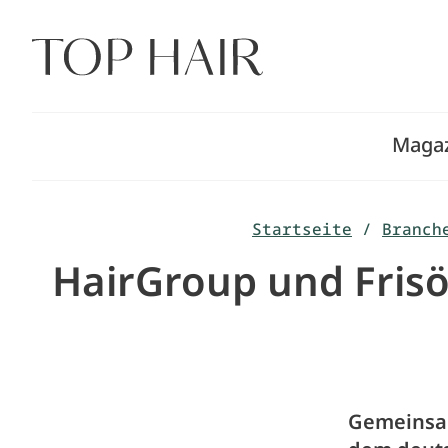
Zum
Inhalt
springen
Maga
Startseite
/
Branch
HairGroup und Frisö
Gemeinsam