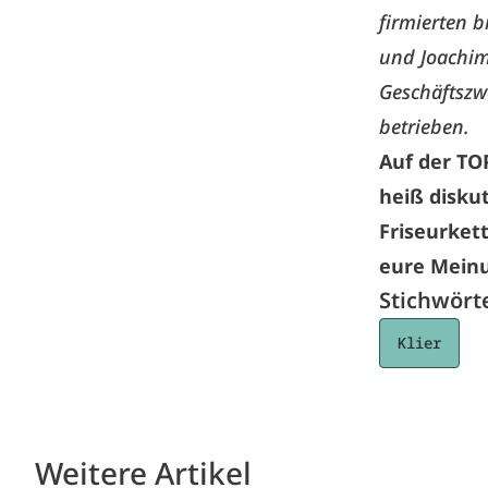
firmierten 
und Joachim
Geschäftszw
betrieben.
Auf der
TO
heiß disku
Friseurkett
eure Meinun
Stichwört
Klier
Weitere Artikel