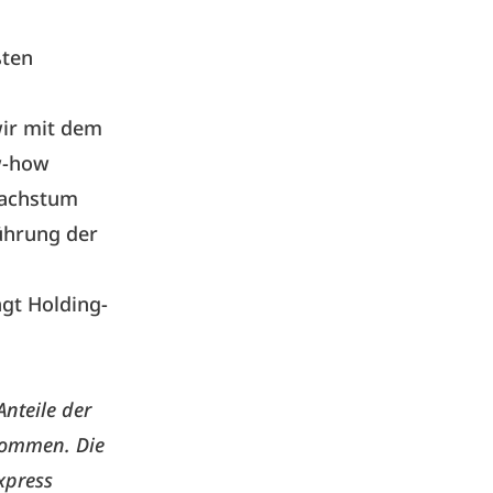
ßten
wir mit dem
w-how
Wachstum
Führung der
gt Holding-
nteile der
nommen. Die
xpress