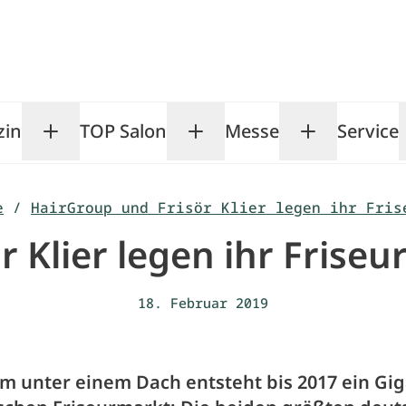
zin
TOP Salon
Messe
Service
Toggle Magazin submenu
Toggle TOP Salon subm
Toggle Me
e
/
HairGroup und Frisör Klier legen ihr Fris
r Klier legen ihr Fris
18. Februar 2019
 unter einem Dach entsteht bis 2017 ein Gig