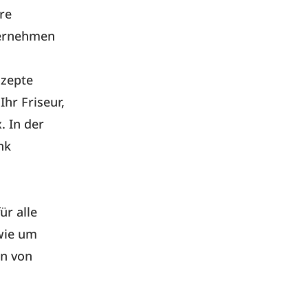
re
nternehmen
nzepte
Ihr Friseur,
. In der
nk
r alle
wie um
n von