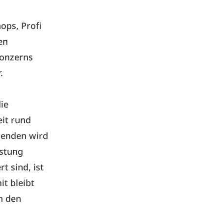
ops, Profi
en
Konzerns
.
ie
eit rund
denden wird
istung
t sind, ist
it bleibt
n den