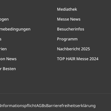
Mediathek
ogen
Messe News
hmebedingungen
Besucherinfos
s
Programm
rien
Nachbericht 2025
lon News
TOP HAIR Messe 2024
r Besten
Informationspflicht
AGBs
Barrierefreiheitserklärung