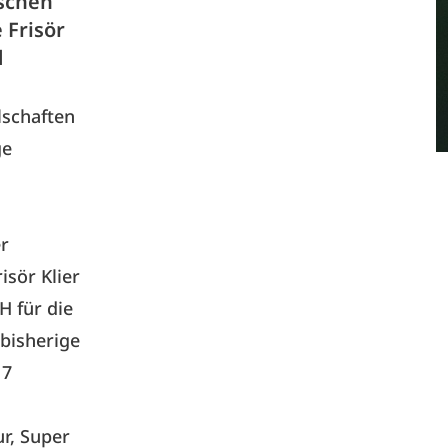
schen
 Frisör
d
lschaften
ge
r
isör Klier
 für die
bisherige
17
ur, Super