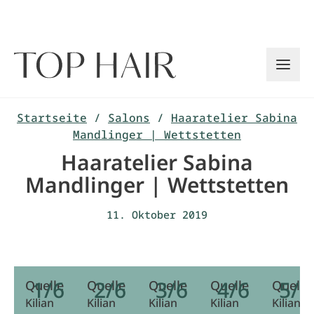
Zum
Inhalt
springen
Startseite
/
Salons
/
Haaratelier Sabina
Mandlinger | Wettstetten
Haaratelier Sabina
Mandlinger | Wettstetten
11. Oktober 2019
1/6
2/6
3/6
4/6
5/6
Quelle
Quelle
Quelle
Quelle
Quelle
Kilian
Kilian
Kilian
Kilian
Kilian