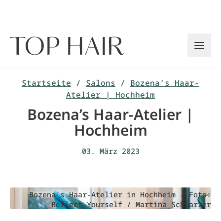
Zum
Inhalt
springen
Startseite
/
Salons
/
Bozena’s Haar-
Atelier | Hochheim
Bozena’s Haar-Atelier |
Hochheim
03. März 2023
Bozena's Haar-Atelier in Hochheim - Foto:
Reflect Yourself / Martina Schwarzer