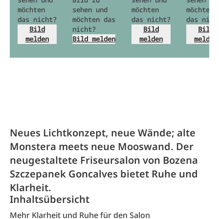
möchten
sehen und
möchten
möchten
das nicht?
möchten das
das nicht?
das nich
Bild
nicht?
Bild
Bild
melden
Bild melden
melden
melden
Neues Lichtkonzept, neue Wände; alte
Monstera meets neue Mooswand. Der
neugestaltete Friseursalon von Bozena
Szczepanek Goncalves bietet Ruhe und
Klarheit.
Inhaltsübersicht
Mehr Klarheit und Ruhe für den Salon